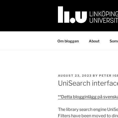
Skip
to
content
Om bloggen
About
Somm
POSTED
AUGUST 23, 2023
BY
PETER I
ON
UniSearch interfa
**Detta blogginlägg på svensk
The library search engine UniS
Filters have been moved to dire