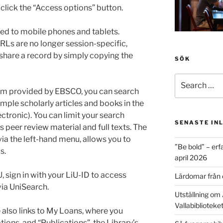
click the “Access options” button.
ted to mobile phones and tablets.
Ls are no longer session-specific,
 share a record by simply copying the
SÖK
Search
for:
tem provided by EBSCO, you can search
xample scholarly articles and books in the
lectronic). You can limit your search
SENASTE IN
 peer review material and full texts. The
ia the left-hand menu, allows you to
”Be bold” – erf
s.
april 2026
, sign in with your LiU-ID to access
Lärdomar från 
via UniSearch.
Utställning om 
Vallabiblioteke
e also links to My Loans, where you
ons, and “Publications”, the Library’s