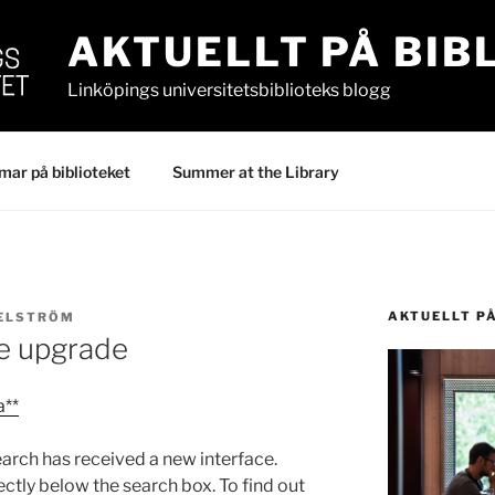
AKTUELLT PÅ BIB
Linköpings universitetsbiblioteks blogg
ar på biblioteket
Summer at the Library
AKTUELLT P
GELSTRÖM
ce upgrade
a**
earch has received a new interface.
ctly below the search box. To find out