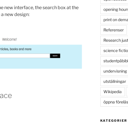
he new interface, the search box at the
opening hour
n a new design:
print on dem
Referenser
Research just
science ficti
studentpåbib
undervisning
utställningar
Wikipedia
face
öppna förelä
KATEGORIER