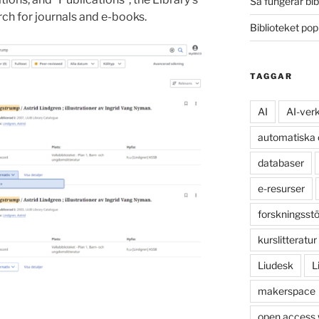
Så fungerar bib
rch for journals and e-books.
Biblioteket po
TAGGAR
AI
AI-ver
automatiska
databaser
e-resurser
forskningsst
kurslitteratur
Liudesk
L
makerspace
open access