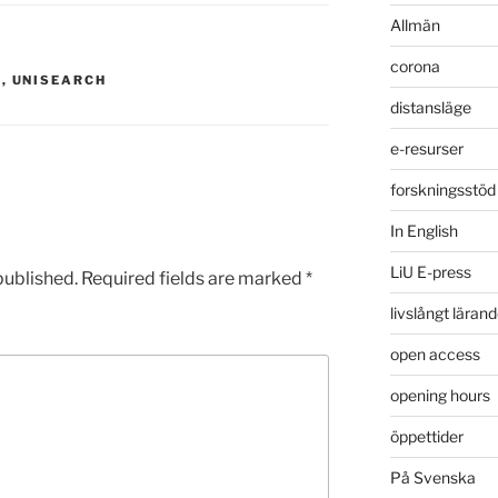
Allmän
corona
M
,
UNISEARCH
distansläge
e-resurser
forskningsstöd
In English
LiU E-press
published.
Required fields are marked
*
livslångt läran
open access
opening hours
öppettider
På Svenska