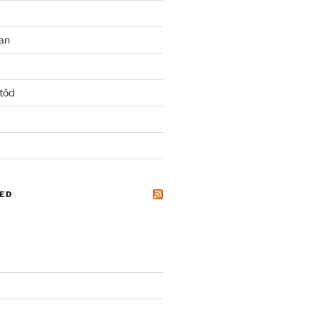
an
töd
ED