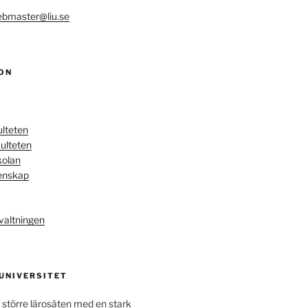
bmaster@liu.se
ON
ulteten
ulteten
kolan
enskap
valtningen
 UNIVERSITET
 större lärosäten med en stark