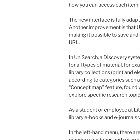
how you can access each item, 
The new interface is fully adap
Another improvement is that UR
making it possible to save and
URL.
In UniSearch, a Discovery sys
for all types of material, for e
library collections (print and e
according to categories such as
“Concept map” feature, found v
explore specific research topic
As a student or employee at LiU
library e-books and e-journals 
In the left-hand menu, there ar
manage your loans and reservati