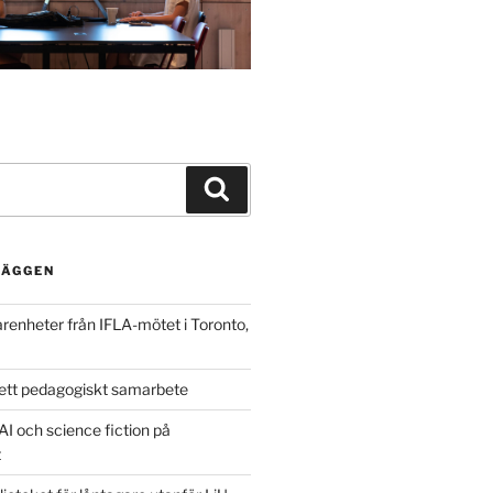
Search
LÄGGEN
arenheter från IFLA-mötet i Toronto,
ett pedagogiskt samarbete
AI och science fiction på
t