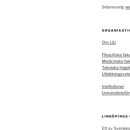
Sidansvarig:
we
ORGANISATI
Om LiU
Filosofiska fak
Medicinska fak
Tekniska högs
Utbildningsvet
Institutioner
Universitetsför
LINKÖPINGS
Ett av Sveriges