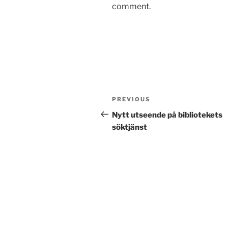
comment.
Post
Previous
PREVIOUS
navigation
Post
Nytt utseende på bibliotekets
söktjänst