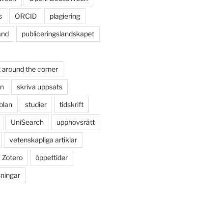
s
ORCID
plagiering
and
publiceringslandskapet
 around the corner
on
skriva uppsats
blan
studier
tidskrift
UniSearch
upphovsrätt
vetenskapliga artiklar
Zotero
öppettider
sningar