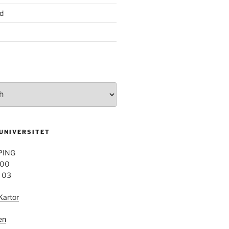
d
 UNIVERSITET
PING
 00
4 03
Kartor
en