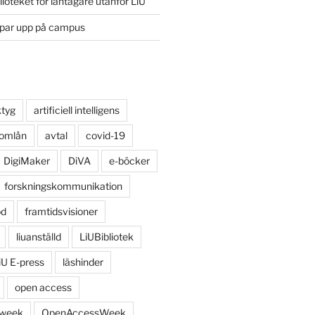
lioteket för låntagare utanför LiU
ppar upp på campus
ktyg
artificiell intelligens
 omlån
avtal
covid-19
DigiMaker
DiVA
e-böcker
forskningskommunikation
öd
framtidsvisioner
liuanställd
LiUBibliotek
iU E-press
läshinder
open access
 week
OpenAccessWeek