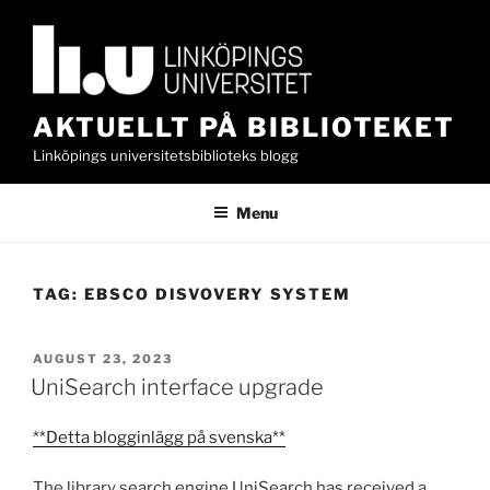
Skip
to
content
AKTUELLT PÅ BIBLIOTEKET
Linköpings universitetsbiblioteks blogg
Menu
TAG:
EBSCO DISVOVERY SYSTEM
POSTED
AUGUST 23, 2023
ON
UniSearch interface upgrade
**Detta blogginlägg på svenska**
The library search engine UniSearch has received a