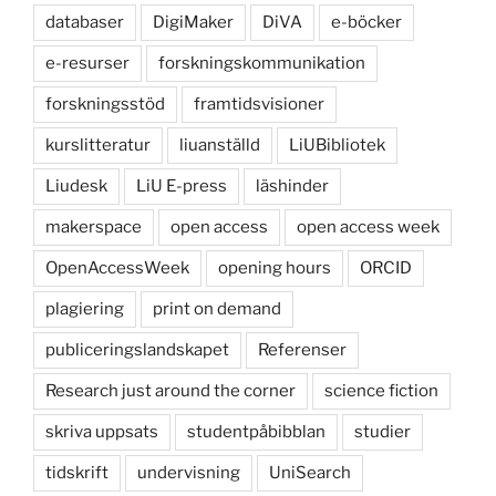
databaser
DigiMaker
DiVA
e-böcker
e-resurser
forskningskommunikation
forskningsstöd
framtidsvisioner
kurslitteratur
liuanställd
LiUBibliotek
Liudesk
LiU E-press
läshinder
makerspace
open access
open access week
OpenAccessWeek
opening hours
ORCID
plagiering
print on demand
publiceringslandskapet
Referenser
Research just around the corner
science fiction
skriva uppsats
studentpåbibblan
studier
tidskrift
undervisning
UniSearch