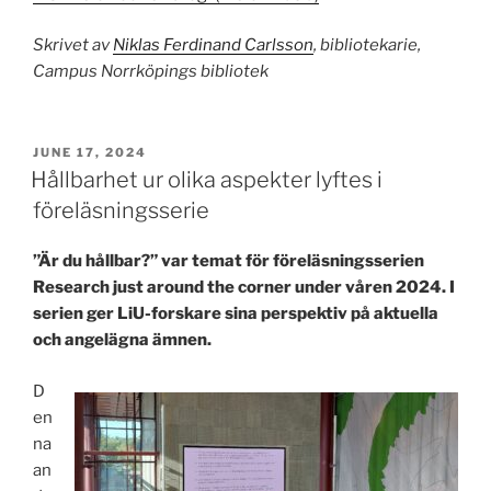
Skrivet av
Niklas Ferdinand Carlsson
, bibliotekarie,
Campus Norrköpings bibliotek
POSTED
JUNE 17, 2024
ON
Hållbarhet ur olika aspekter lyftes i
föreläsningsserie
”Är du hållbar?” var temat för föreläsningsserien
Research just around the corner under våren 2024. I
serien ger LiU-forskare sina perspektiv på aktuella
och angelägna ämnen.
D
en
na
an