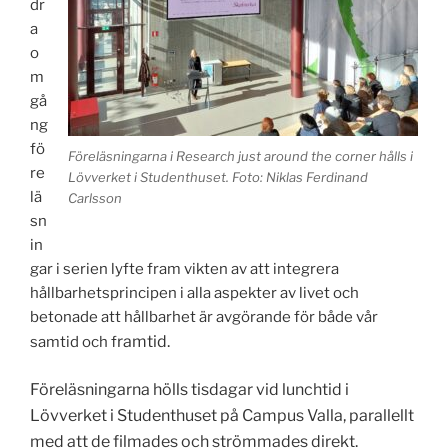
dr
a
o
m
gå
ng
fö
Föreläsningarna i Research just around the corner hålls i
re
Lövverket i Studenthuset. Foto: Niklas Ferdinand
lä
Carlsson
sn
in
gar i serien lyfte fram vikten av att integrera
hållbarhetsprincipen i alla aspekter av livet och
betonade att hållbarhet är avgörande för både vår
ramtid.
samtid och f
Föreläsningarna hölls tisdagar vid lunchtid i
Lövverket i Studenthuset på Campus Valla, parallellt
med att de filmades och strömmades direkt.