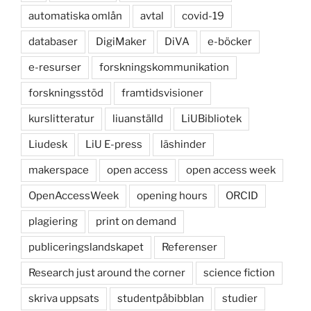
automatiska omlån
avtal
covid-19
databaser
DigiMaker
DiVA
e-böcker
e-resurser
forskningskommunikation
forskningsstöd
framtidsvisioner
kurslitteratur
liuanställd
LiUBibliotek
Liudesk
LiU E-press
läshinder
makerspace
open access
open access week
OpenAccessWeek
opening hours
ORCID
plagiering
print on demand
publiceringslandskapet
Referenser
Research just around the corner
science fiction
skriva uppsats
studentpåbibblan
studier