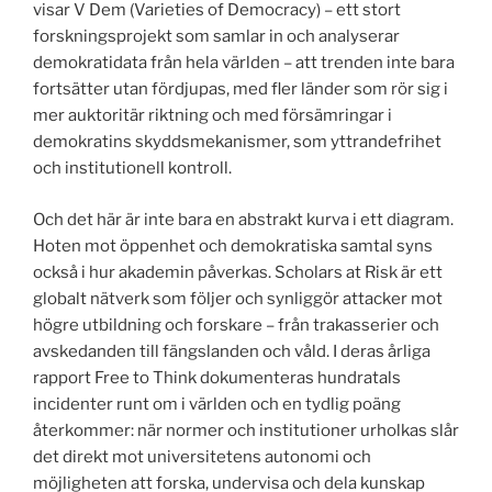
visar V Dem (Varieties of Democracy) – ett stort
forskningsprojekt som samlar in och analyserar
demokratidata från hela världen – att trenden inte bara
fortsätter utan fördjupas, med fler länder som rör sig i
mer auktoritär riktning och med försämringar i
demokratins skyddsmekanismer, som yttrandefrihet
och institutionell kontroll.
Och det här är inte bara en abstrakt kurva i ett diagram.
Hoten mot öppenhet och demokratiska samtal syns
också i hur akademin påverkas. Scholars at Risk är ett
globalt nätverk som följer och synliggör attacker mot
högre utbildning och forskare – från trakasserier och
avskedanden till fängslanden och våld. I deras årliga
rapport Free to Think dokumenteras hundratals
incidenter runt om i världen och en tydlig poäng
återkommer: när normer och institutioner urholkas slår
det direkt mot universitetens autonomi och
möjligheten att forska, undervisa och dela kunskap