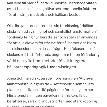
kan leda till mer hållbara val. Västfjäll betonade vikten
av att beakta både kognitiva och emotionella faktorer
för att främja medvetna och hållbara beslut.
Ola Uhrqvist presenterade i sin föreläsning “Hållbar
skola i en tid av miljöhot och samhällstransformation”
forskning kring hur berättelser och spel kan användas
för att öka elevers förståelse för hållbarhet och bidra
till diskussionen om dessa frågor. Han fokuserade på
lig
skolans roll i att förbereda ungdomar för en föränder
värld och lyfte fram metoder för att integrera
hållbarhetspedagogik i undervisningen.
Anna Bohman diskuterade i föreläsningen “Att leva i
klimatomställningens tid – Det fossilfria samhällets
platser, politik och etik” pågående forskning om hur
klimatomställningen påverkar människors liv och
berättelser, särskilt i industriorter med stark koppling