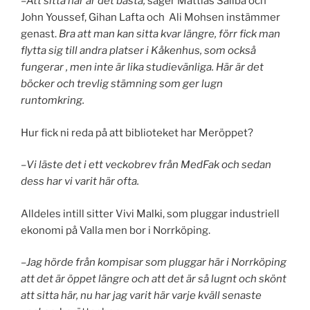
–
Att sitta här är det bästa,
säger Mattias Saliba och
John Youssef, Gihan Lafta och Ali Mohsen instämmer
genast.
Bra att man kan sitta kvar längre, förr fick man
flytta sig till andra platser i Kåkenhus, som också
fungerar , men inte är lika studievänliga. Här är det
böcker och trevlig stämning som ger lugn
runtomkring.
Hur fick ni reda på att biblioteket har Meröppet?
–
Vi läste det i ett veckobrev från MedFak och sedan
dess har vi varit här ofta.
Alldeles intill sitter Vivi Malki, som pluggar industriell
ekonomi på Valla men bor i Norrköping.
–
Jag hörde från kompisar som pluggar här i Norrköping
att det är öppet längre och att det är så lugnt och skönt
att sitta här, nu har jag varit här varje kväll senaste