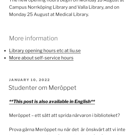
The new opening hours begin on Monday 18 August at
Campus Norrköping Library and Valla Library, and on
Monday 25 August at Medical Library.
More information
Library opening hours etc at liu.se
More about self-service hours
POSTED
JANUARY 10, 2022
ON
Studenter om Meröppet
**This post is also available in English**
Meröppet – ett sätt att sprida närvaron i biblioteket?
Prova gärna Meröppet nu när det är önskvärt att vi inte