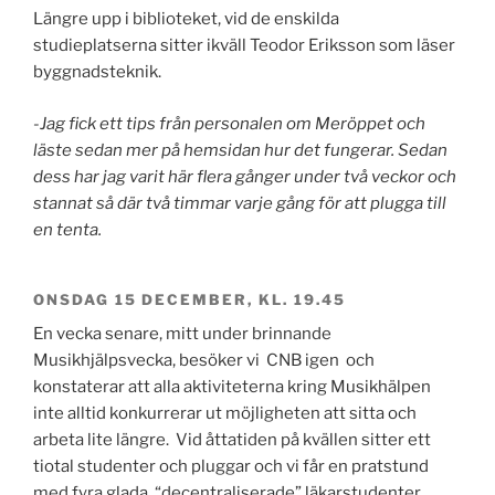
Längre upp i biblioteket, vid de enskilda
studieplatserna sitter ikväll Teodor Eriksson som läser
byggnadsteknik.
-Jag fick ett tips från personalen om Meröppet och
läste sedan mer på hemsidan hur det fungerar. Sedan
dess har jag varit här flera gånger under två veckor och
stannat så där två timmar varje gång för att plugga till
en tenta.
ONSDAG 15 DECEMBER, KL. 19.45
En vecka senare, mitt under brinnande
Musikhjälpsvecka, besöker vi CNB igen och
konstaterar att alla aktiviteterna kring Musikhälpen
inte alltid konkurrerar ut möjligheten att sitta och
arbeta lite längre. Vid åttatiden på kvällen sitter ett
tiotal studenter och pluggar och vi får en pratstund
med fyra glada, “decentraliserade” läkarstudenter