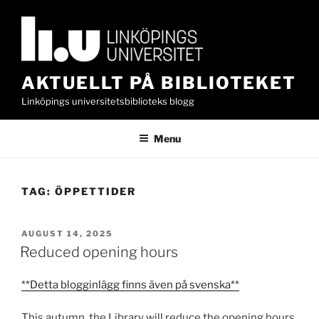
Skip
to
content
AKTUELLT PÅ BIBLIOTEKET
Linköpings universitetsbiblioteks blogg
Menu
TAG:
ÖPPETTIDER
POSTED
AUGUST 14, 2025
ON
Reduced opening hours
**Detta blogginlägg finns även på svenska**
This autumn, the Library will reduce the opening hours