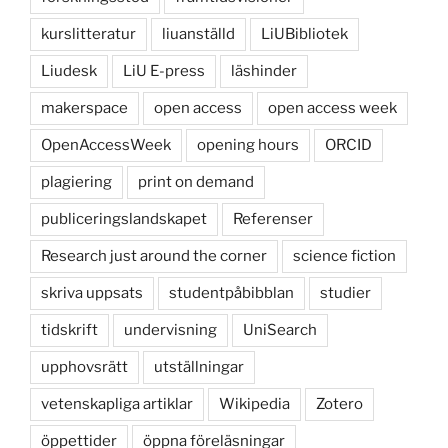
kurslitteratur
liuanställd
LiUBibliotek
Liudesk
LiU E-press
läshinder
makerspace
open access
open access week
OpenAccessWeek
opening hours
ORCID
plagiering
print on demand
publiceringslandskapet
Referenser
Research just around the corner
science fiction
skriva uppsats
studentpåbibblan
studier
tidskrift
undervisning
UniSearch
upphovsrätt
utställningar
vetenskapliga artiklar
Wikipedia
Zotero
öppettider
öppna föreläsningar