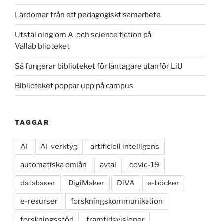
Lärdomar från ett pedagogiskt samarbete
Utställning om AI och science fiction på
Vallabiblioteket
Så fungerar biblioteket för låntagare utanför LiU
Biblioteket poppar upp på campus
TAGGAR
AI
AI-verktyg
artificiell intelligens
automatiska omlån
avtal
covid-19
databaser
DigiMaker
DiVA
e-böcker
e-resurser
forskningskommunikation
forskningsstöd
framtidsvisioner