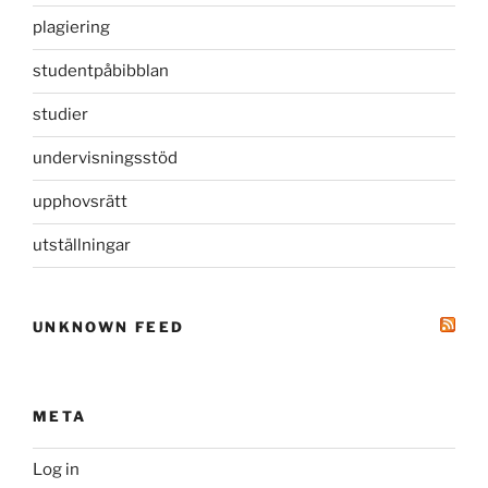
plagiering
studentpåbibblan
studier
undervisningsstöd
upphovsrätt
utställningar
UNKNOWN FEED
META
Log in