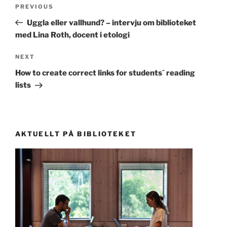
Post
Previous
PREVIOUS
navigation
Post
Uggla eller vallhund? – intervju om biblioteket
med Lina Roth, docent i etologi
Next
NEXT
Post
How to create correct links for students´ reading
lists
AKTUELLT PÅ BIBLIOTEKET