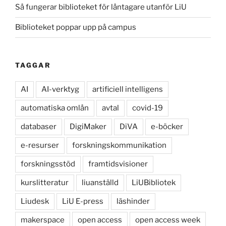
Så fungerar biblioteket för låntagare utanför LiU
Biblioteket poppar upp på campus
TAGGAR
AI
AI-verktyg
artificiell intelligens
automatiska omlån
avtal
covid-19
databaser
DigiMaker
DiVA
e-böcker
e-resurser
forskningskommunikation
forskningsstöd
framtidsvisioner
kurslitteratur
liuanställd
LiUBibliotek
Liudesk
LiU E-press
läshinder
makerspace
open access
open access week