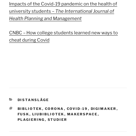
Impacts of the Covid-19 pandemic on the health of
university students –
The International Journal of
Health Planning and Management
CNBC – How college students learned new ways to
cheat during Covid
CATEGORIES
DISTANSLÄGE
TAGS
BIBLIOTEK
,
CORONA
,
COVID-19
,
DIGIMAKER
,
FUSK
,
LIUBIBLIOTEK
,
MAKERSPACE
,
PLAGIERING
,
STUDIER