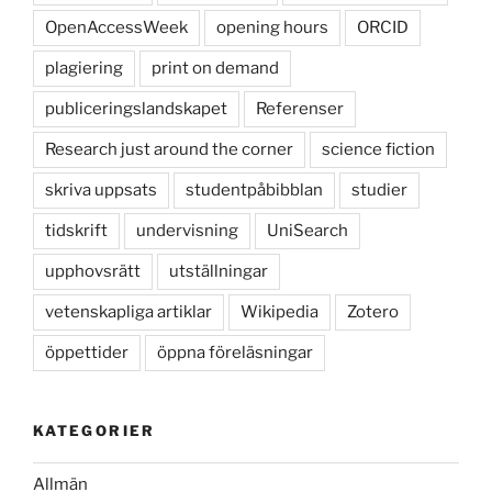
OpenAccessWeek
opening hours
ORCID
plagiering
print on demand
publiceringslandskapet
Referenser
Research just around the corner
science fiction
skriva uppsats
studentpåbibblan
studier
tidskrift
undervisning
UniSearch
upphovsrätt
utställningar
vetenskapliga artiklar
Wikipedia
Zotero
öppettider
öppna föreläsningar
KATEGORIER
Allmän