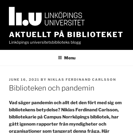
Skip
to
content
AKTUELLT PÅ BIBLIOTEKET
Linköpings universitetsbiblioteks blogg
Menu
POSTED
JUNE 16, 2021
BY
NIKLAS FERDINAND CARLSSON
ON
Biblioteken och pandemin
Vad säger pandemin och allt det den fört med sig om
bibliotekens betydelse? Niklas Ferdinand Carlsson,
bibliotekarie på Campus Norrköpings bibliotek, har
gått igenom rapporter från myndigheter och
organisationer som tangerat denna fråga. Här