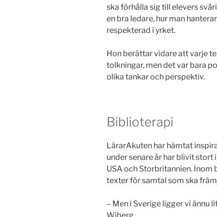
ska förhålla sig till elevers svår
en bra ledare, hur man hantera
respekterad i yrket.
Hon berättar vidare att varje t
tolkningar, men det var bara 
olika tankar och perspektiv.
Biblioterapi
LärarAkuten har hämtat inspira
under senare år har blivit stort i
USA och Storbritannien. Inom bi
texter för samtal som ska främ
– Men i Sverige ligger vi ännu l
Wiberg.