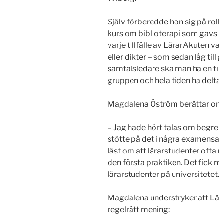
Själv förberedde hon sig på ro
kurs om biblioterapi som gavs 
varje tillfälle av LärarAkuten v
eller dikter – som sedan låg ti
samtalsledare ska man ha en til
gruppen och hela tiden ha delta
Magdalena Öström berättar om
– Jag hade hört talas om begre
stötte på det i några examensa
läst om att lärarstudenter of
den första praktiken. Det fick m
lärarstudenter på universitetet.
Magdalena understryker att Lär
regelrätt mening: