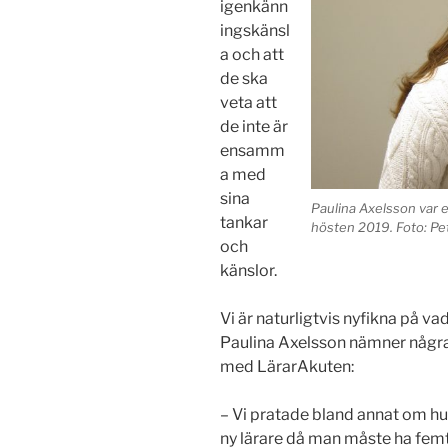
igenkänn
ingskänsl
a och att
de ska
veta att
de inte är
ensamm
a med
sina
Paulina Axelsson var 
tankar
hösten 2019. Foto: Pe
och
känslor.
Vi är naturligtvis nyfikna på 
Paulina Axelsson nämner någr
med LärarAkuten:
– Vi pratade bland annat om hu
ny lärare då man måste ha femti