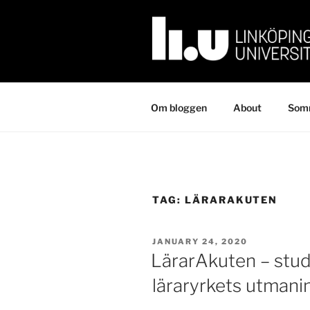
Skip
to
content
Om bloggen
About
Somm
TAG:
LÄRARAKUTEN
POSTED
JANUARY 24, 2020
ON
LärarAkuten – stu
läraryrkets utmani