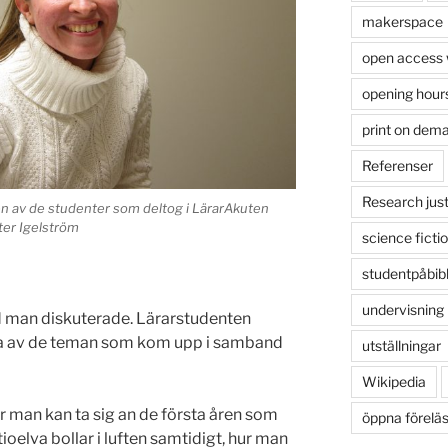
makerspace
open access
opening hour
print on dem
Referenser
Research just
en av de studenter som deltog i LärarAkuten
ter Igelström
science ficti
studentpåbib
undervisning
vad man diskuterade. Lärarstudenten
a av de teman som kom upp i samband
utställningar
Wikipedia
r man kan ta sig an de första åren som
öppna förelä
oelva bollar i luften samtidigt, hur man