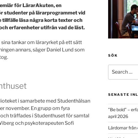
emiär för LärarAkuten, en
för studenter på lärarprogrammet vid
 tillfälle läsa några korta texter och
och erfarenheter utifrån vad de läst.
ta sina tankar om läraryrket på ett sätt
ldningen annars, säger Daniel Lund som
SÖK
tog.
Search
for:
nthuset
SENASTE IN
lioteket i samarbete med Studenthälsan
nder november. En grupp om fyra
”Be bold” – erf
 och träffades i Studenthuset för samtal
april 2026
 Wiberg och psykoterapeuten Sofi
Lärdomar från 