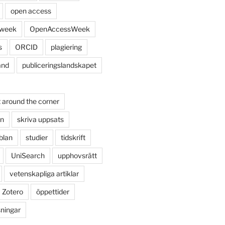
open access
 week
OpenAccessWeek
s
ORCID
plagiering
and
publiceringslandskapet
 around the corner
on
skriva uppsats
blan
studier
tidskrift
UniSearch
upphovsrätt
vetenskapliga artiklar
Zotero
öppettider
sningar