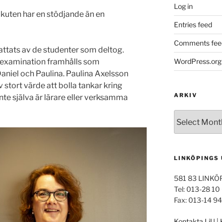
Log in
Akuten har en stödjande än en
Entries feed
Comments fee
ttats av de studenter som deltog.
WordPress.org
n examination framhålls som
Daniel och Paulina. Paulina Axelsson
 stort värde att bolla tankar kring
ARKIV
nte själva är lärare eller verksamma
Arkiv
LINKÖPINGS
581 83 LINKÖ
Tel: 013-28 10
Fax: 013-14 9
Kontakta LiU
|