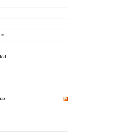
an
töd
ED