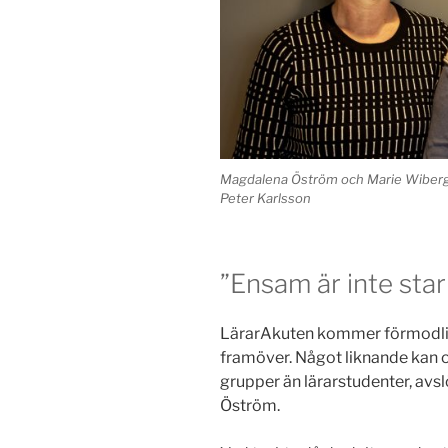
Magdalena Öström och Marie Wiberg f
Peter Karlsson
”Ensam är inte star
LärarAkuten kommer förmodli
framöver. Något liknande kan
grupper än lärarstudenter, av
Öström.