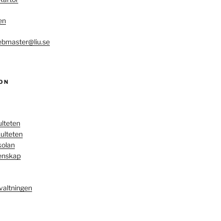
en
bmaster@liu.se
ON
ulteten
ulteten
kolan
enskap
valtningen