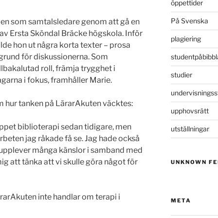
öppettider
På Svenska
llen som samtalsledare genom att gå en
av Ersta Sköndal Bräcke högskola. Inför
plagiering
alde hon ut några korta texter – prosa
ll grund för diskussionerna. Som
studentpåbibbl
lbakalutad roll, främja trygghet i
studier
garna i fokus, framhåller Marie.
undervisningss
 hur tanken på LärarAkuten väcktes:
upphovsrätt
ppet biblioterapi sedan tidigare, men
utställningar
rbeten jag råkade få se. Jag hade också
ta upplever många känslor i samband med
ig att tänka att vi skulle göra något för
UNKNOWN FE
arAkuten inte handlar om terapi i
META