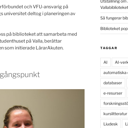
Utställning om 
arförbundet och VFU-ansvarig på
Vallabiblioteke
s universitet deltog i planeringen av
Så fungerar bib
Biblioteket po
r oss på biblioteket att samarbeta med
tudenthuset på Valla, berättar
n som initierade LärarAkuten.
TAGGAR
AI
AI-ver
automatiska
tgångspunkt
databaser
e-resurser
forskningsst
kurslitteratur
Liudesk
L