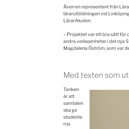
Även en representant från Lär
lärarutbildningen vid Linköping
LärarAkuten.
– Projektet var ett bra sätt fö
andra verksamheter i det nya S
Magdalena Öström, som var de
Med texten som u
Tanken
är att
samtalen
ska ge
studente
rna