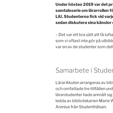
Under hösten 2019 var det pr
samtalsserie om lärarrollen 
LiU. Studenterna fick vid varje
sedan diskutera sina känslor 
– Det var ett bra sätt att få luf
som vi oftast inte gör på utbi
var en av de studenter som del
Samarbete i Stude
LärarAkuten arrangeras av bib
och omfattade tre tillfällen u
lärarstudenter hade anmält sig
ledda av bibliotekarien Marie
Arenius från Studenthälsan.