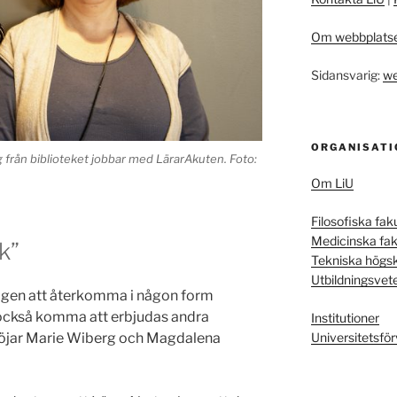
Om webbplats
Sidansvarig:
we
ORGANISATI
rån biblioteket jobbar med LärarAkuten. Foto:
Om LiU
Filosofiska fak
Medicinska fak
k”
Tekniska högs
Utbildningsvet
gen att återkomma i någon form
 också komma att erbjudas andra
Institutioner
slöjar Marie Wiberg och Magdalena
Universitetsför