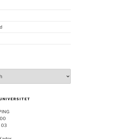
d
 UNIVERSITET
PING
 00
4 03
Kartor