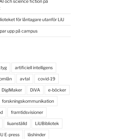
AI och science fiction på
t
lioteket för låntagare utanför LiU
ppar upp på campus
ktyg
artificiell intelligens
 omlån
avtal
covid-19
DigiMaker
DiVA
e-böcker
forskningskommunikation
öd
framtidsvisioner
liuanställd
LiUBibliotek
iU E-press
läshinder