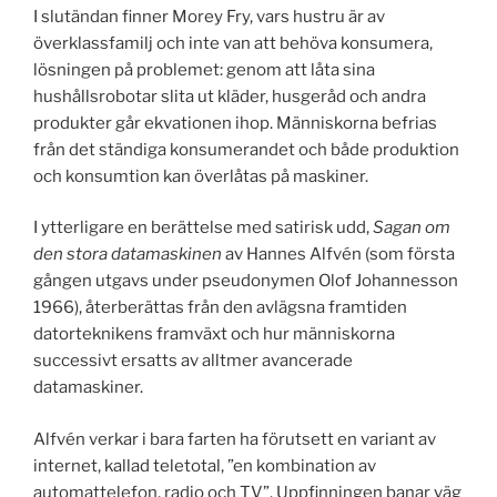
I slutändan finner Morey Fry, vars hustru är av
överklassfamilj och inte van att behöva konsumera,
lösningen på problemet: genom att låta sina
hushållsrobotar slita ut kläder, husgeråd och andra
produkter går ekvationen ihop. Människorna befrias
från det ständiga konsumerandet och både produktion
och konsumtion kan överlåtas på maskiner.
I ytterligare en berättelse med satirisk udd,
Sagan om
den stora datamaskinen
av Hannes Alfvén (som första
gången utgavs under pseudonymen Olof Johannesson
1966), återberättas från den avlägsna framtiden
datorteknikens framväxt och hur människorna
successivt ersatts av alltmer avancerade
datamaskiner.
Alfvén verkar i bara farten ha förutsett en variant av
internet, kallad teletotal, ”en kombination av
automattelefon, radio och TV”. Uppfinningen banar väg