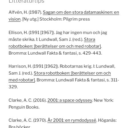
Litteraturtips
Alfvén, H. (1987).
Sagan om den stora datamaskinen: en
vision
. [Ny utg.] Stockholm: Pilgrim press
Ellison, H. (1991 [1967]). Jag har ingen mun och jag
måste skrika. I: Lundwall, Sam J. (red.).
Stora
robotboken: [berättelser om och med robotar]
.
Bromma: Lundwall Fakta & fantasi, s. 429-443.
Harrison, H. (1991 [1962]). Robotarnas krig. I: Lundwall,
Sam J. (red.).
Stora robotboken: [berättelser om och
med robotar]
. Bromma: Lundwall Fakta & fantasi, s. 311-
329.
Clarke, A. C. (2016).
2001: a space odyssey
. New York:
Penguin Books.
Clarke, A. C. (1970).
År 2001: en rymdodyssé
. Höganäs:
Bra böcker