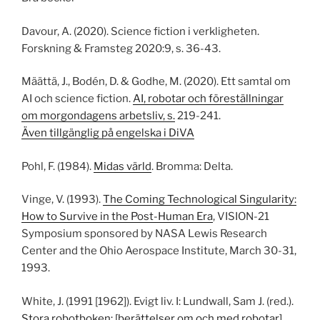
Davour, A. (2020). Science fiction i verkligheten.
Forskning & Framsteg 2020:9, s. 36-43.
Määttä, J., Bodén, D. & Godhe, M. (2020). Ett samtal om
AI och science fiction.
AI, robotar och föreställningar
om morgondagens arbetsliv, s.
219-241.
Även tillgänglig på engelska i DiVA
Pohl, F. (1984).
Midas värld
. Bromma: Delta.
Vinge, V. (1993).
The Coming Technological Singularity:
How to Survive in the Post-Human Era
, VISION-21
Symposium sponsored by NASA Lewis Research
Center and the Ohio Aerospace Institute, March 30-31,
1993.
White, J. (1991 [1962]). Evigt liv. I: Lundwall, Sam J. (red.).
Stora robotboken: [berättelser om och med robotar]
.