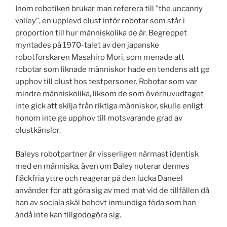
Inom robotiken brukar man referera till ”the uncanny
valley”, en upplevd olust inför robotar som står i
proportion till hur människolika de är. Begreppet
myntades på 1970-talet av den japanske
robotforskaren Masahiro Mori, som menade att
robotar som liknade människor hade en tendens att ge
upphov till olust hos testpersoner. Robotar som var
mindre människolika, liksom de som överhuvudtaget
inte gick att skilja från riktiga människor, skulle enligt
honom inte ge upphov till motsvarande grad av
olustkänslor.
Baleys robotpartner är visserligen närmast identisk
med en människa, även om Baley noterar dennes
fläckfria yttre och reagerar på den lucka Daneel
använder för att göra sig av med mat vid de tillfällen då
han av sociala skäl behövt inmundiga föda som han
ändå inte kan tillgodogöra sig.