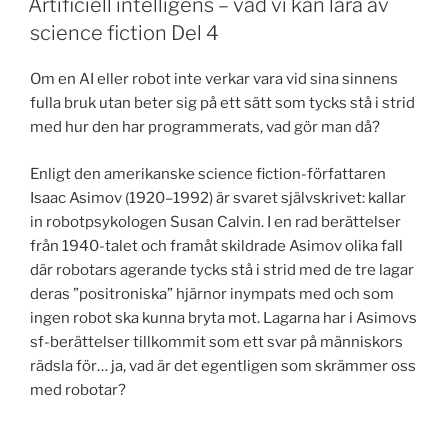
Artificiell intelligens – vad vi kan lära av
science fiction Del 4
Om en AI eller robot inte verkar vara vid sina sinnens
fulla bruk utan beter sig på ett sätt som tycks stå i strid
med hur den har programmerats, vad gör man då?
Enligt den amerikanske science fiction-författaren
Isaac Asimov (1920–1992) är svaret självskrivet: kallar
in robotpsykologen Susan Calvin. I en rad berättelser
från 1940-talet och framåt skildrade Asimov olika fall
där robotars agerande tycks stå i strid med de tre lagar
deras ”positroniska” hjärnor inympats med och som
ingen robot ska kunna bryta mot. Lagarna har i Asimovs
sf-berättelser tillkommit som ett svar på människors
rädsla för… ja, vad är det egentligen som skrämmer oss
med robotar?