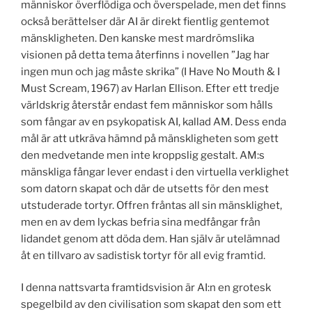
människor överflödiga och överspelade, men det finns
också berättelser där AI är direkt fientlig gentemot
mänskligheten. Den kanske mest mardrömslika
visionen på detta tema återfinns i novellen ”Jag har
ingen mun och jag måste skrika” (I Have No Mouth & I
Must Scream, 1967) av Harlan Ellison. Efter ett tredje
världskrig återstår endast fem människor som hålls
som fångar av en psykopatisk AI, kallad AM. Dess enda
mål är att utkräva hämnd på mänskligheten som gett
den medvetande men inte kroppslig gestalt. AM:s
mänskliga fångar lever endast i den virtuella verklighet
som datorn skapat och där de utsetts för den mest
utstuderade tortyr. Offren fråntas all sin mänsklighet,
men en av dem lyckas befria sina medfångar från
lidandet genom att döda dem. Han själv är utelämnad
åt en tillvaro av sadistisk tortyr för all evig framtid.
I denna nattsvarta framtidsvision är AI:n en grotesk
spegelbild av den civilisation som skapat den som ett