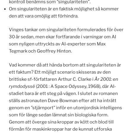
kontroll benämns som ”singulariteten”.
Om singulariteten är en faktisk möjlighet så kommer
den att vara omöjlig att förhindra.
Vinges tankar om singulariteten formulerades för över
30 år sedan, men ekar fortfarande i varningar om AI
som nyligen uttryckts av AI-experter som Max
Tegmark och Geoffrey Hinton.
Vad kommer då att hända bortom att singulariteten är
ett faktum? Ett möjligt scenario skisseras av den
brittiske sf-författaren Arthur C. Clarke i
År 2001: en
rymdodyssé
(2001 : A Space Odyssey, 1968), där AI-
stadiet bara är ett steg på vägen. I slutet av romanen
ställs astronauten Dave Bowman efter att ha inträtt
genom en ”stjärnport” inför en utomjordisk intelligens
som för länge sedan lämnat sin biologiska form.
Genom att överge sina kroppar av kött och blod till
förmån för maskinkroppar har de kunnat utforska