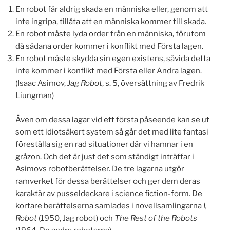
En robot får aldrig skada en människa eller, genom att
inte ingripa, tillåta att en människa kommer till skada.
En robot måste lyda order från en människa, förutom
då sådana order kommer i konflikt med Första lagen.
En robot måste skydda sin egen existens, såvida detta
inte kommer i konflikt med Första eller Andra lagen.
(Isaac Asimov,
Jag Robot
, s. 5, översättning av Fredrik
Liungman)
Även om dessa lagar vid ett första påseende kan se ut
som ett idiotsäkert system så går det med lite fantasi
föreställa sig en rad situationer där vi hamnar i en
gråzon. Och det är just det som ständigt inträffar i
Asimovs robotberättelser. De tre lagarna utgör
ramverket för dessa berättelser och ger dem deras
karaktär av pusseldeckare i science fiction-form. De
kortare berättelserna samlades i novellsamlingarna
I,
Robot
(1950, Jag robot) och
The Rest of the Robots