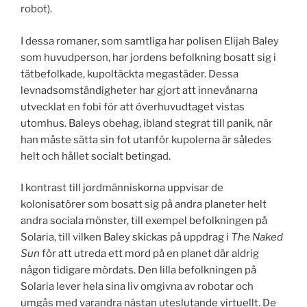
robot).
I dessa romaner, som samtliga har polisen Elijah Baley
som huvudperson, har jordens befolkning bosatt sig i
tätbefolkade, kupoltäckta megastäder. Dessa
levnadsomständigheter har gjort att innevånarna
utvecklat en fobi för att överhuvudtaget vistas
utomhus. Baleys obehag, ibland stegrat till panik, när
han måste sätta sin fot utanför kupolerna är således
helt och hållet socialt betingad.
I kontrast till jordmänniskorna uppvisar de
kolonisatörer som bosatt sig på andra planeter helt
andra sociala mönster, till exempel befolkningen på
Solaria, till vilken Baley skickas på uppdrag i
The Naked
Sun
för att utreda ett mord på en planet där aldrig
någon tidigare mördats. Den lilla befolkningen på
Solaria lever hela sina liv omgivna av robotar och
umgås med varandra nästan uteslutande virtuellt. De