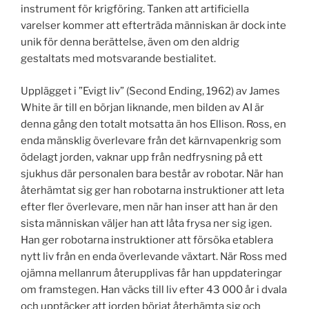
instrument för krigföring. Tanken att artificiella
varelser kommer att efterträda människan är dock inte
unik för denna berättelse, även om den aldrig
gestaltats med motsvarande bestialitet.
Upplägget i ”Evigt liv” (Second Ending, 1962) av James
White är till en början liknande, men bilden av AI är
denna gång den totalt motsatta än hos Ellison. Ross, en
enda mänsklig överlevare från det kärnvapenkrig som
ödelagt jorden, vaknar upp från nedfrysning på ett
sjukhus där personalen bara består av robotar. När han
återhämtat sig ger han robotarna instruktioner att leta
efter fler överlevare, men när han inser att han är den
sista människan väljer han att låta frysa ner sig igen.
Han ger robotarna instruktioner att försöka etablera
nytt liv från en enda överlevande växtart. När Ross med
ojämna mellanrum återupplivas får han uppdateringar
om framstegen. Han väcks till liv efter 43 000 år i dvala
och upptäcker att jorden börjat återhämta sig och