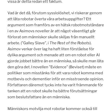
vissa är detta redan ett faktum.
Vad är det då, förutom sysslolöshet, vi riskerar genom
att låta robotar överta våra arbetsuppgifter? Ett
argument som framförs av en hätsk robotmotståndare
i en av Asimovs noveller är att något väsentligt går
förlorat om människor skulle skiljas från manuellt
arbete. (”Galley Slave”, i
The Rest of the Robots
).
Asimov verkar över lag ha haft liten förståelse för
dylika argument och menade att om en robot eller AI
gjorde jobbet bättre än en människa, så skulle man låta
den göra det. I novellen ”Evidence” (Beviset) måste en
politiker som misstänks för att vara robot komma med
motbevis och dementier inför en misstroende opinion.
Författaren däremot tycks inte ha varit främmande för
tanken att en robot skulle ha bättre förutsättningar
som beslutsfattare än en människa.
Människors motvilja mot robotar kommer också till