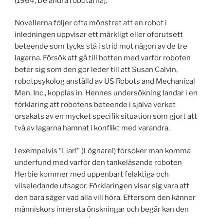
(1964, De andra robotarna).
Novellerna följer ofta mönstret att en robot i
inledningen uppvisar ett märkligt eller oförutsett
beteende som tycks stå i strid mot någon av de tre
lagarna. Försök att gå till botten med varför roboten
beter sig som den gör leder till att Susan Calvin,
robotpsykolog anställd av US Robots and Mechanical
Men, Inc., kopplas in. Hennes undersökning landar i en
förklaring att robotens beteende i själva verket
orsakats av en mycket specifik situation som gjort att
två av lagarna hamnat i konflikt med varandra.
I exempelvis ”Liar!” (Lögnare!) försöker man komma
underfund med varför den tankeläsande roboten
Herbie kommer med uppenbart felaktiga och
vilseledande utsagor. Förklaringen visar sig vara att
den bara säger vad alla vill höra. Eftersom den känner
människors innersta önskningar och begär kan den