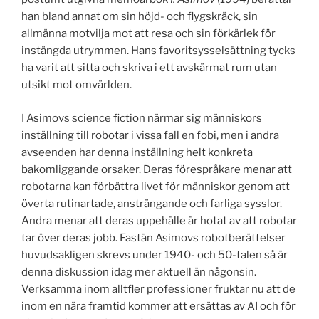
han bland annat om sin höjd- och flygskräck, sin
allmänna motvilja mot att resa och sin förkärlek för
instängda utrymmen. Hans favoritsysselsättning tycks
ha varit att sitta och skriva i ett avskärmat rum utan
utsikt mot omvärlden.
I Asimovs science fiction närmar sig människors
inställning till robotar i vissa fall en fobi, men i andra
avseenden har denna inställning helt konkreta
bakomliggande orsaker. Deras förespråkare menar att
robotarna kan förbättra livet för människor genom att
överta rutinartade, ansträngande och farliga sysslor.
Andra menar att deras uppehälle är hotat av att robotar
tar över deras jobb. Fastän Asimovs robotberättelser
huvudsakligen skrevs under 1940- och 50-talen så är
denna diskussion idag mer aktuell än någonsin.
Verksamma inom alltfler professioner fruktar nu att de
inom en nära framtid kommer att ersättas av AI och för