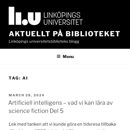
Skip
to
content
AKTUELLT PÅ BIBLIOTEKET
Linköpings universitetsbiblioteks blogg
Menu
TAG:
AI
POSTED
MARCH 28, 2024
ON
Artificiell intelligens – vad vi kan lära av
science fiction Del 5
Lek med tanken att vi kunde göra en tidsresa tillbaka