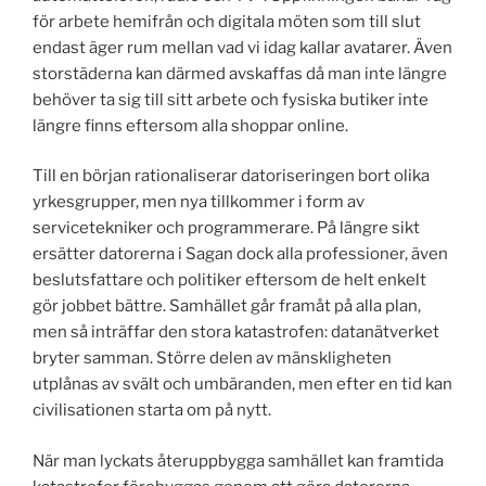
för arbete hemifrån och digitala möten som till slut
endast äger rum mellan vad vi idag kallar avatarer. Även
storstäderna kan därmed avskaffas då man inte längre
behöver ta sig till sitt arbete och fysiska butiker inte
längre finns eftersom alla shoppar online.
Till en början rationaliserar datoriseringen bort olika
yrkesgrupper, men nya tillkommer i form av
servicetekniker och programmerare. På längre sikt
ersätter datorerna i Sagan dock alla professioner, även
beslutsfattare och politiker eftersom de helt enkelt
gör jobbet bättre. Samhället går framåt på alla plan,
men så inträffar den stora katastrofen: datanätverket
bryter samman. Större delen av mänskligheten
utplånas av svält och umbäranden, men efter en tid kan
civilisationen starta om på nytt.
När man lyckats återuppbygga samhället kan framtida