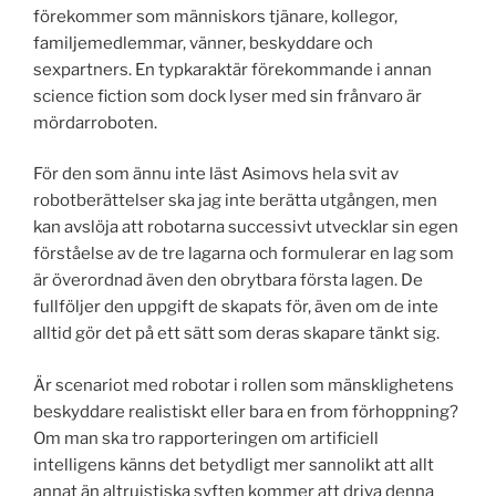
förekommer som människors tjänare, kollegor,
familjemedlemmar, vänner, beskyddare och
sexpartners. En typkaraktär förekommande i annan
science fiction som dock lyser med sin frånvaro är
mördarroboten.
För den som ännu inte läst Asimovs hela svit av
robotberättelser ska jag inte berätta utgången, men
kan avslöja att robotarna successivt utvecklar sin egen
förståelse av de tre lagarna och formulerar en lag som
är överordnad även den obrytbara första lagen. De
fullföljer den uppgift de skapats för, även om de inte
alltid gör det på ett sätt som deras skapare tänkt sig.
Är scenariot med robotar i rollen som mänsklighetens
beskyddare realistiskt eller bara en from förhoppning?
Om man ska tro rapporteringen om artificiell
intelligens känns det betydligt mer sannolikt att allt
annat än altruistiska syften kommer att driva denna