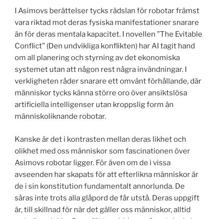
I Asimovs berättelser tycks rädslan för robotar främst
vara riktad mot deras fysiska manifestationer snarare
än för deras mentala kapacitet. I novellen ”The Evitable
Conflict” (Den undvikliga konflikten) har AI tagit hand
om all planering och styrning av det ekonomiska
systemet utan att någon rest några invändningar. I
verkligheten råder snarare ett omvänt förhållande, där
människor tycks känna större oro över ansiktslösa
artificiella intelligenser utan kroppslig form än
människoliknande robotar.
Kanske är det i kontrasten mellan deras likhet och
olikhet med oss människor som fascinationen över
Asimovs robotar ligger. För även om de i vissa
avseenden har skapats för att efterlikna människor är
de i sin konstitution fundamentalt annorlunda. De
såras inte trots alla glåpord de får utstå. Deras uppgift
är, till skillnad för när det gäller oss människor, alltid