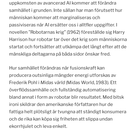
uppkomsten av avancerad AI kommer att förändra
samhället i grunden. Inte sällan har man förutsett hur
människan kommer att marginaliseras och
passiviseras när AI ersätter oss i alltfler uppgifter. I
novellen ”Robotarnas krig” (1962) föreställde sig Harry
Harrison hur robotar tar över det krig som människorna
startat och fortsätter att utkämpa det långt efter att de
mänskliga deltagarna på båda sidor önskar fred.
Hur samhället förändras när fusionskraft kan
producera outsinliga mängder energi utforskas av
Frederik Pohl i
Midas värld
(Midas World, 1983). Ett
överflödssamhälle och fullständig automatisering
bland annat i form av robotar blir resultatet. Med bitsk
ironi skildrar den amerikanske författaren hur de
fattiga helt plötsligt är tvungna att ständigt konsumera
och de rika kan köpa sig friheten att slippa undan
ekorrhjulet och leva enkelt.