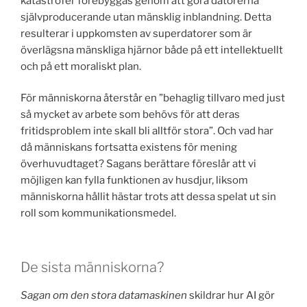
katastrofer förebyggas genom att göra datorerna
självproducerande utan mänsklig inblandning. Detta
resulterar i uppkomsten av superdatorer som är
överlägsna mänskliga hjärnor både på ett intellektuellt
och på ett moraliskt plan.
För människorna återstår en ”behaglig tillvaro med just
så mycket av arbete som behövs för att deras
fritidsproblem inte skall bli alltför stora”. Och vad har
då människans fortsatta existens för mening
överhuvudtaget? Sagans berättare föreslår att vi
möjligen kan fylla funktionen av husdjur, liksom
människorna hållit hästar trots att dessa spelat ut sin
roll som kommunikationsmedel.
De sista människorna?
Sagan om den stora datamaskinen
skildrar hur AI gör