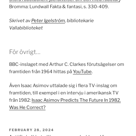
Bromma: Lundwall Fakta & fantasi, s. 330-409.
Skrivet av
Peter Igelström
, bibliotekarie
Vallabiblioteket
För övrigt…
BBC-inslaget med Arthur C. Clarkes förutsägelser om
framtiden från 1964 hittas på
YouTube
.
Även Isaac Asimov uttalade sig i flera TV-inslag om
framtiden, till exempel i en intervju i amerikansk TV
från 1982:
Isaac Asimov Predicts The Future In 1982.
Was He Correct?
POSTED
FEBRUARY 28, 2024
ON