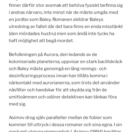
finner därför stor avsmak att behöva fysiskt befinna sig
i andras närvaro, inte minst när de måste umgås med
en jordbo som Baley. Romanen skildrar Baleys
utredning av fallet där det bara finns en enda misstänkt
(den mördades hustru) men som ändå inte tycks ha
haft möjlighet att begå mordet.
Befolkningen på Aurora, den ledande av de
koloniserade planeterna, uppvisar en stark bacillskräck
och Baley måste genomgå en lång renings- och
desinficeringsprocess innan han tillåts komma i
närkontakt med aurorianerna, som trots det använder
näsfilter och handskar för att skydda sig från de
smittoämnen och odörer detektiven kan tänkas föra
med sig.
Asimov drog själv paralleller mellan de fobier som
kommer till uttryck i dessa romaner och sina egna. I sin
postumt utgivna memoarbok
I. Asimov
(1994) berättar