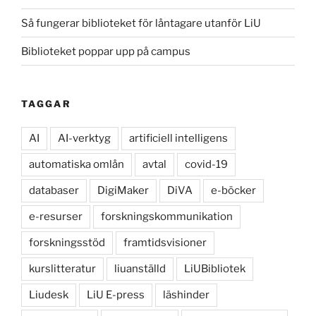
Så fungerar biblioteket för låntagare utanför LiU
Biblioteket poppar upp på campus
TAGGAR
AI
AI-verktyg
artificiell intelligens
automatiska omlån
avtal
covid-19
databaser
DigiMaker
DiVA
e-böcker
e-resurser
forskningskommunikation
forskningsstöd
framtidsvisioner
kurslitteratur
liuanställd
LiUBibliotek
Liudesk
LiU E-press
läshinder