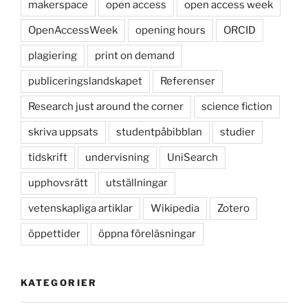
makerspace
open access
open access week
OpenAccessWeek
opening hours
ORCID
plagiering
print on demand
publiceringslandskapet
Referenser
Research just around the corner
science fiction
skriva uppsats
studentpåbibblan
studier
tidskrift
undervisning
UniSearch
upphovsrätt
utställningar
vetenskapliga artiklar
Wikipedia
Zotero
öppettider
öppna föreläsningar
KATEGORIER