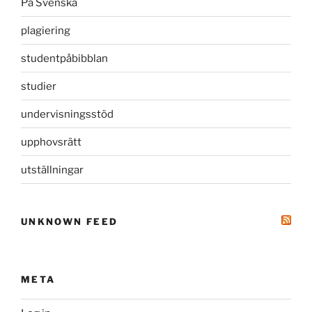
På Svenska
plagiering
studentpåbibblan
studier
undervisningsstöd
upphovsrätt
utställningar
UNKNOWN FEED
META