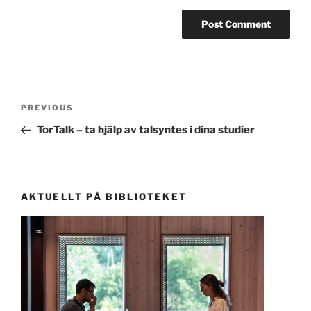
Post
Previous
PREVIOUS
navigation
Post
TorTalk – ta hjälp av talsyntes i dina studier
AKTUELLT PÅ BIBLIOTEKET