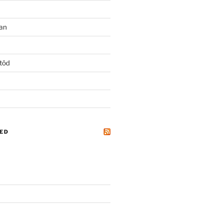
an
töd
ED