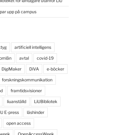
lioteket för låntagare utanför LiU
ppar upp på campus
ktyg
artificiell intelligens
 omlån
avtal
covid-19
DigiMaker
DiVA
e-böcker
forskningskommunikation
öd
framtidsvisioner
liuanställd
LiUBibliotek
iU E-press
läshinder
open access
 week
OpenAccessWeek