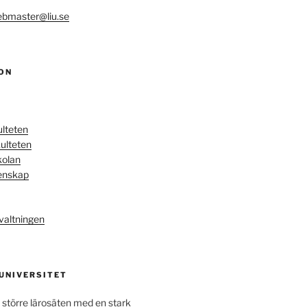
bmaster@liu.se
ON
ulteten
ulteten
kolan
enskap
valtningen
 UNIVERSITET
 större lärosäten med en stark