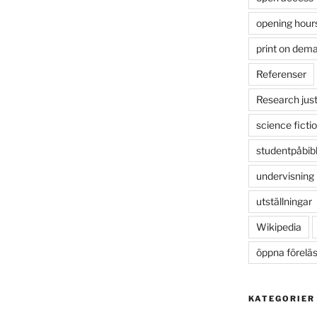
opening hour
print on dem
Referenser
Research just
science ficti
studentpåbib
undervisning
utställningar
Wikipedia
öppna förelä
KATEGORIER