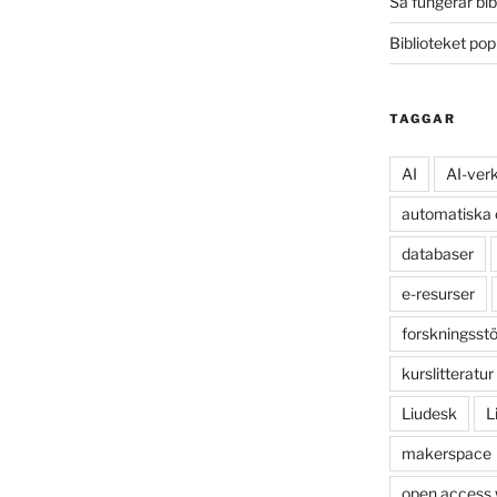
Så fungerar bib
Biblioteket po
TAGGAR
AI
AI-ver
automatiska
databaser
e-resurser
forskningsst
kurslitteratur
Liudesk
L
makerspace
open access