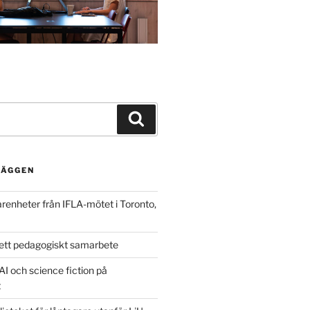
Search
LÄGGEN
arenheter från IFLA-mötet i Toronto,
ett pedagogiskt samarbete
AI och science fiction på
t