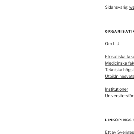
Sidansvarig:
we
ORGANISATI
Om LiU
Filosofiska fak
Medicinska fak
Tekniska högs
Utbildningsvet
Institutioner
Universitetsför
LINKÖPINGS
Ett av Sveriges