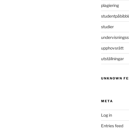
plagiering
studentpåbibbl
studier
undervisningss
upphovsrätt
utställningar
UNKNOWN FE
META
Log in
Entries feed