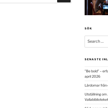
SÖK
Search
for:
SENASTE IN
”Be bold” – erf
april 2026
Lärdomar från 
Utställning om 
Vallabiblioteke