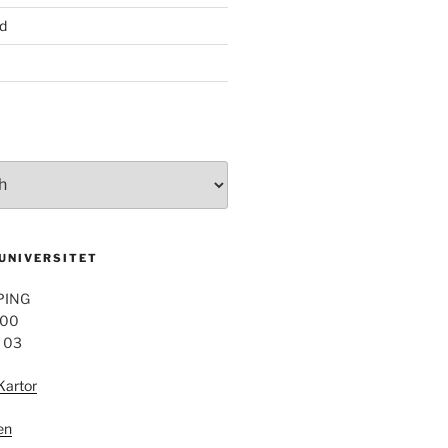
d
 UNIVERSITET
PING
 00
4 03
Kartor
en