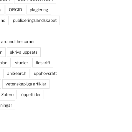
s
ORCID
plagiering
and
publiceringslandskapet
 around the corner
on
skriva uppsats
blan
studier
tidskrift
UniSearch
upphovsrätt
vetenskapliga artiklar
Zotero
öppettider
sningar