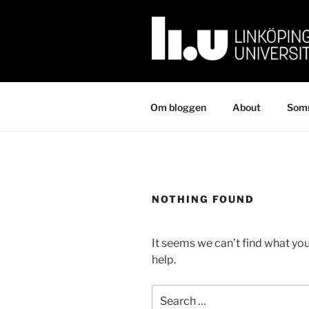
Skip
to
content
Om bloggen
About
Somm
NOTHING FOUND
It seems we can’t find what you
help.
Search
for: