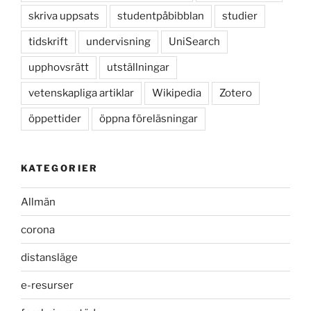
skriva uppsats
studentpåbibblan
studier
tidskrift
undervisning
UniSearch
upphovsrätt
utställningar
vetenskapliga artiklar
Wikipedia
Zotero
öppettider
öppna föreläsningar
KATEGORIER
Allmän
corona
distansläge
e-resurser