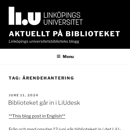
Skip
to
content
AKTUELLT PÅ BIBLIOTEKET
Linköpings universitetsbiblioteks blogg
Menu
TAG:
ÄRENDEHANTERING
POSTED
JUNE 11, 2024
ON
Biblioteket går in i LiUdesk
**This blog post in English**
Från och med onsdag 12 juni går biblioteket in i det LiU-