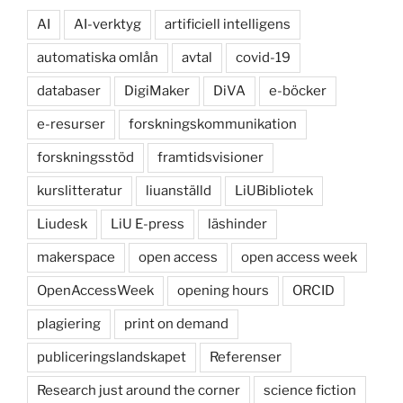
AI
AI-verktyg
artificiell intelligens
automatiska omlån
avtal
covid-19
databaser
DigiMaker
DiVA
e-böcker
e-resurser
forskningskommunikation
forskningsstöd
framtidsvisioner
kurslitteratur
liuanställd
LiUBibliotek
Liudesk
LiU E-press
läshinder
makerspace
open access
open access week
OpenAccessWeek
opening hours
ORCID
plagiering
print on demand
publiceringslandskapet
Referenser
Research just around the corner
science fiction