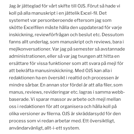
Jag är jätteglad för vårt skifte till OJS. Förut så hade vi
koll på alla manuskript i en jättelik Excel-fil. Det
systemet var personberoende eftersom jag som
skötte Excelfilen måste hålla den uppdaterad för varje
inskickning, reviewförfrågan och beslut etc. Dessutom
fanns allt underlag, som manuskript och reviews, bara i
mejlkonversationer. Var jag på semester så avstannade
administrationen, eller så var jag tvungen att hitta en
ersättare för vissa funktioner som att svara på mejl för
att bekräfta manusinskickning. Med OJS kan alla i
redaktionen ha en översikt i realtid och processen är
mindre sårbar. En annan stor fördel är att alla filer, som
manus, reviews, revideringar etc. lagras i samma webb-
baserade. Vi sparar massor av arbete och mejl mellan
oss i redaktionen för att organisera och hålla koll på
olika versioner av filerna. OJS är skräddarsydd för den
process som vi redan arbetar med. Ett översiktligt,
användarvänligt, allt-i-ett system.