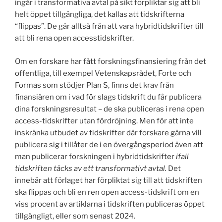
ingår i transformativa avtal på sikt förpliktar sig att bli
helt öppet tillgängliga, det kallas att tidskrifterna
“flippas”. De går alltså från att vara hybridtidskrifter till
att bli rena open accesstidskrifter.
Om en forskare har fått forskningsfinansiering från det
offentliga, till exempel Vetenskapsrådet, Forte och
Formas som stödjer Plan S, finns det krav från
finansiären om i vad för slags tidskrift du får publicera
dina forskningsresultat – de ska publiceras i rena open
access-tidskrifter utan fördröjning. Men för att inte
inskränka utbudet av tidskrifter där forskare gärna vill
publicera sig i tillåter de i en övergångsperiod även att
man publicerar forskningen i hybridtidskrifter
ifall
tidskriften täcks av ett transformativt avtal.
Det
innebär att förlaget har förpliktat sig till att tidskriften
ska flippas och bli en ren open access-tidskrift om en
viss procent av artiklarna i tidskriften publiceras öppet
tillgängligt, eller som senast 2024.