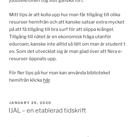
jobbtelefonen tog slut ganska fort.
Mitt tips är att kolla upp hur man får tillgång till olika
resurser hemifrån och att kanske satsar extra mycket
på att få tillgång till bra surf för att slippa krångel.
Tillgång till nätet är en ekonomisk fråga utanför
eduroam, kanske inte alltid så lätt om man är student t
ex. Som det utvecklat sig är man glad över att flera e-
resurser öppnats upp.
För fler tips på hur man kan använda biblioteket
hemifrån klicka
här
.
POSTED
JANUARY 29, 2020
ON
IJAL – en etablerad tidskrift