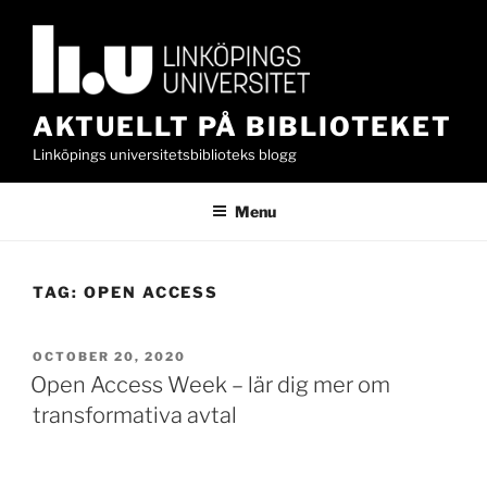
Skip
to
content
AKTUELLT PÅ BIBLIOTEKET
Linköpings universitetsbiblioteks blogg
Menu
TAG:
OPEN ACCESS
POSTED
OCTOBER 20, 2020
ON
Open Access Week – lär dig mer om
transformativa avtal