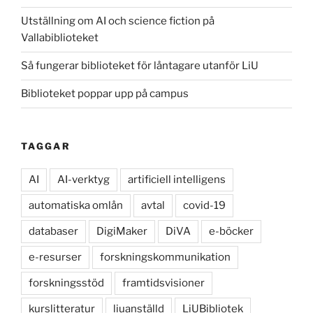
Utställning om AI och science fiction på
Vallabiblioteket
Så fungerar biblioteket för låntagare utanför LiU
Biblioteket poppar upp på campus
TAGGAR
AI
AI-verktyg
artificiell intelligens
automatiska omlån
avtal
covid-19
databaser
DigiMaker
DiVA
e-böcker
e-resurser
forskningskommunikation
forskningsstöd
framtidsvisioner
kurslitteratur
liuanställd
LiUBibliotek