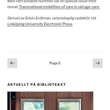
Men vårt senaste nummer var en
special issue
med
temat
T
ransnational mobilities of care in old age care
.
Skrivet av Edvin Erdtman, vetenskaplig redaktör vid
Linköping University Electronic Press
Posts
Previous
Next
Page
2
page
page
pagination
AKTUELLT PÅ BIBLIOTEKET