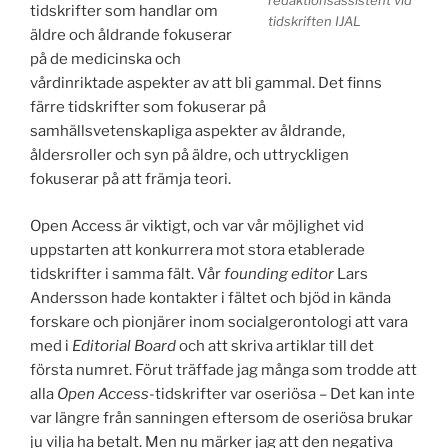
tidskrifter som handlar om
tidskriften IJAL
äldre och åldrande fokuserar
på de medicinska och
vårdinriktade aspekter av att bli gammal. Det finns
färre tidskrifter som fokuserar på
samhällsvetenskapliga aspekter av åldrande,
åldersroller och syn på äldre, och uttryckligen
fokuserar på att främja teori.
Open Access är viktigt, och var vår möjlighet vid
uppstarten att konkurrera mot stora etablerade
tidskrifter i samma fält. Vår
founding editor
Lars
Andersson hade kontakter i fältet och bjöd in kända
forskare och pionjärer inom socialgerontologi att vara
med i
Editorial Board
och att skriva artiklar till det
första numret. Förut träffade jag många som trodde att
alla
Open Access
-tidskrifter var oseriösa – Det kan inte
var längre från sanningen eftersom de oseriösa brukar
ju vilja ha betalt. Men nu märker jag att den negativa