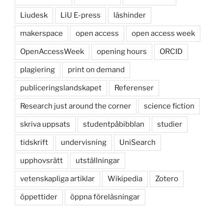
Liudesk
LiU E-press
läshinder
makerspace
open access
open access week
OpenAccessWeek
opening hours
ORCID
plagiering
print on demand
publiceringslandskapet
Referenser
Research just around the corner
science fiction
skriva uppsats
studentpåbibblan
studier
tidskrift
undervisning
UniSearch
upphovsrätt
utställningar
vetenskapliga artiklar
Wikipedia
Zotero
öppettider
öppna föreläsningar