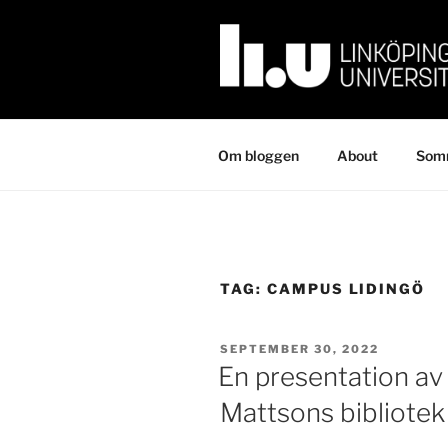
Skip
to
content
Om bloggen
About
Somm
TAG:
CAMPUS LIDINGÖ
POSTED
SEPTEMBER 30, 2022
ON
En presentation a
Mattsons bibliotek