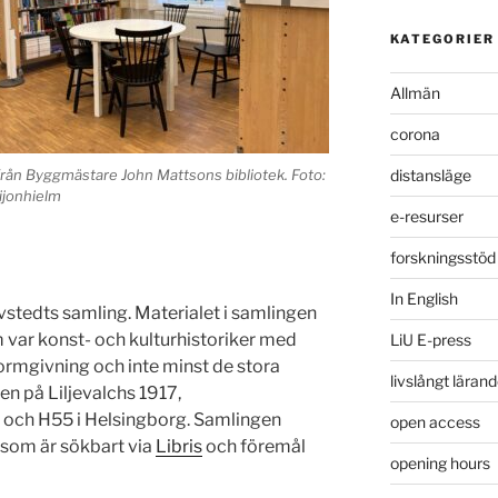
KATEGORIER
Allmän
corona
distansläge
 från Byggmästare John Mattsons bibliotek. Foto:
ijonhielm
e-resurser
forskningsstöd
In English
ivstedts samling. Materialet i samlingen
 var konst- och kulturhistoriker med
LiU E-press
formgivning och inte minst de stora
livslångt läran
en på Liljevalchs 1917,
 och H55 i Helsingborg. Samlingen
open access
l som är sökbart via
Libris
och föremål
opening hours