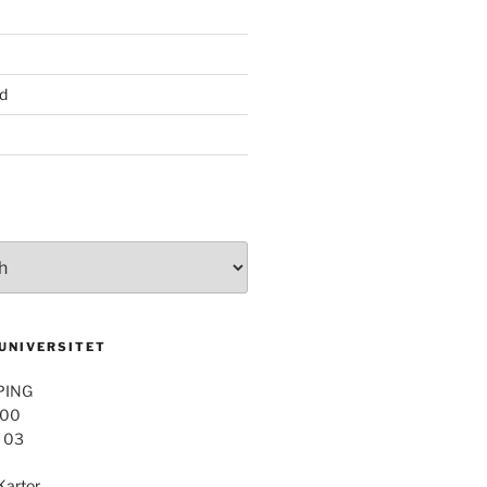
d
 UNIVERSITET
PING
 00
4 03
Kartor