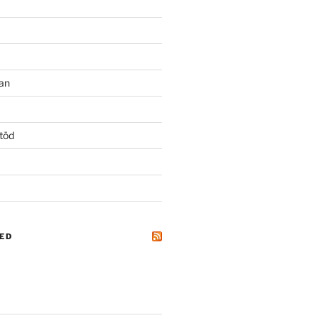
an
töd
ED