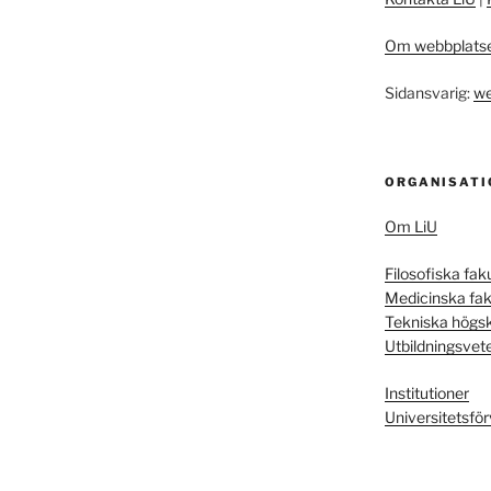
Om webbplats
Sidansvarig:
we
ORGANISATI
Om LiU
Filosofiska fak
Medicinska fak
Tekniska högs
Utbildningsvet
Institutioner
Universitetsför