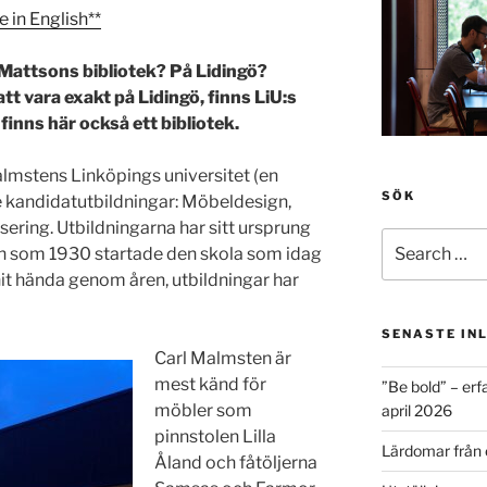
e in English**
Mattsons bibliotek? På Lidingö?
 att vara exakt på Lidingö, finns LiU:s
inns här också ett bibliotek.
mstens Linköpings universitet (en
SÖK
e kandidatutbildningar: Möbeldesign,
ring. Utbildningarna har sitt ursprung
Search
n som 1930 startade den skola som idag
for:
it hända genom åren, utbildningar har
SENASTE IN
Carl Malmsten är
mest känd för
”Be bold” – erf
möbler som
april 2026
pinnstolen Lilla
Lärdomar från 
Åland och fåtöljerna