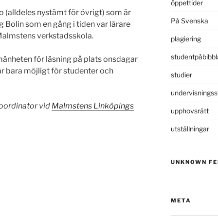
öppettider
no (alldeles nystämt för övrigt) som är
På Svenska
 Bolin som en gång i tiden var lärare
Malmstens verkstadsskola.
plagiering
studentpåbibbl
lmänheten för läsning på plats onsdagar
 bara möjligt för studenter och
studier
undervisningss
koordinator vid
Malmstens Linköpings
upphovsrätt
utställningar
UNKNOWN FE
META