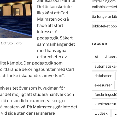
Samsas och Farmor.
Utställning om 
Det är kanske inte
Vallabiblioteke
lika känt att Carl
Så fungerar bib
Malmsten också
hade ett stort
Biblioteket po
intresse för
pedagogik. Säkert
Lidingö. Foto:
sammanhänger det
TAGGAR
med hans egna
erfarenheter av
AI
AI-ver
 lite kämpig. Den pedagogik som
automatiska
fortfarande beröringspunkter med Carl
och tanke i skapande samverkan”.
databaser
e-resurser
niversitet över som huvudman för
är det möjligt att studera hantverk och
forskningsst
h få en kandidatexamen, vilken ger
kurslitteratur
på masternivå. På Malmstens går inte det
vid sida utan dansar snarare
Liudesk
L