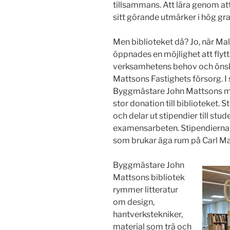
tillsammans. Att lära genom att
sitt görande utmärker i hög gra
Men biblioteket då? Jo, när Ma
öppnades en möjlighet att flytta
verksamhetens behov och öns
Mattsons Fastighets försorg. 
Byggmästare John Mattsons mi
stor donation till biblioteket. 
och delar ut stipendier till stu
examensarbeten. Stipendierna
som brukar äga rum på Carl M
Byggmästare John
Mattsons bibliotek
rymmer litteratur
om design,
hantverkstekniker,
material som trä och