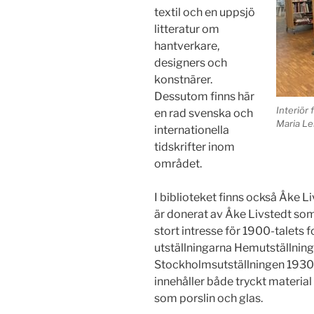
textil och en uppsjö
litteratur om
hantverkare,
designers och
konstnärer.
Dessutom finns här
Interiör
en rad svenska och
Maria Le
internationella
tidskrifter inom
området.
I biblioteket finns också Åke L
är donerat av Åke Livstedt som
stort intresse för 1900-talets 
utställningarna Hemutställning
Stockholmsutställningen 1930
innehåller både tryckt materia
som porslin och glas.