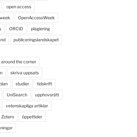
open access
 week
OpenAccessWeek
s
ORCID
plagiering
and
publiceringslandskapet
 around the corner
on
skriva uppsats
blan
studier
tidskrift
UniSearch
upphovsrätt
vetenskapliga artiklar
Zotero
öppettider
sningar