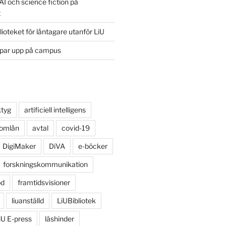
AI och science fiction på
t
lioteket för låntagare utanför LiU
ppar upp på campus
ktyg
artificiell intelligens
 omlån
avtal
covid-19
DigiMaker
DiVA
e-böcker
forskningskommunikation
öd
framtidsvisioner
liuanställd
LiUBibliotek
iU E-press
läshinder