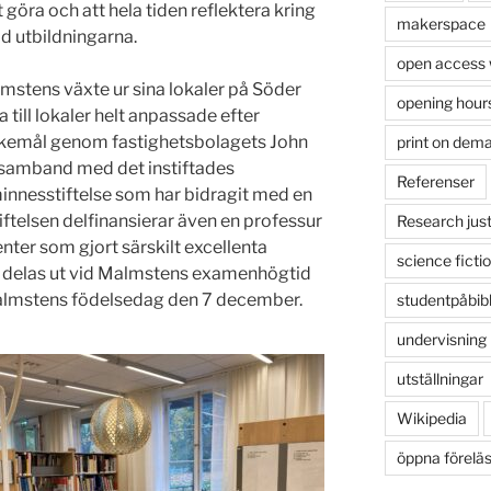
 göra och att hela tiden reflektera kring
makerspace
d utbildningarna.
open access
lmstens växte ur sina lokaler på Söder
opening hour
 till lokaler helt anpassade efter
kemål genom fastighetsbolagets John
print on dem
I samband med det instiftades
Referenser
nnesstiftelse som har bidragit med en
Stiftelsen delfinansierar även en professur
Research just
denter som gjort särskilt excellenta
science ficti
 delas ut vid Malmstens examenhögtid
almstens födelsedag den 7 december.
studentpåbib
undervisning
utställningar
Wikipedia
öppna förelä