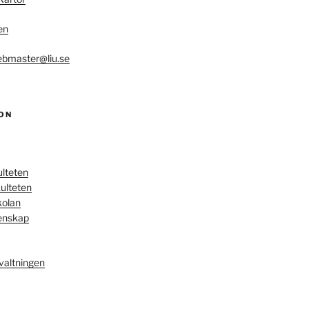
en
bmaster@liu.se
ON
ulteten
ulteten
kolan
enskap
valtningen