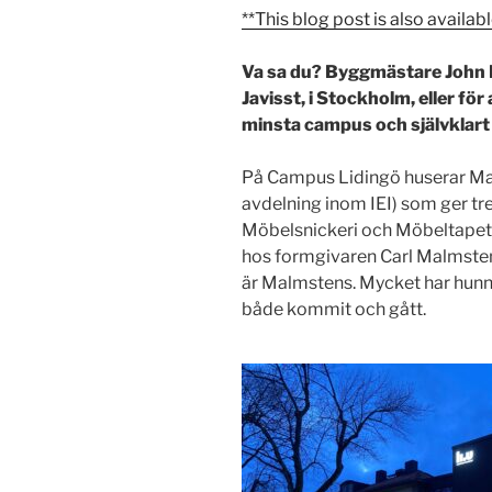
**This blog post is also availabl
Va sa du? Byggmästare John 
Javisst, i Stockholm, eller för
minsta campus och självklart f
På Campus Lidingö huserar Mal
avdelning inom IEI) som ger tr
Möbelsnickeri och Möbeltapetse
hos formgivaren Carl Malmste
är Malmstens. Mycket har hunn
både kommit och gått.