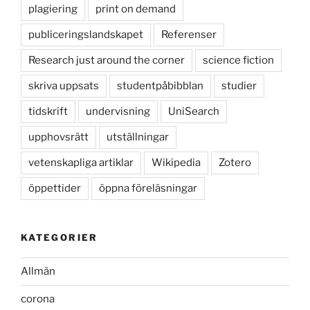
plagiering
print on demand
publiceringslandskapet
Referenser
Research just around the corner
science fiction
skriva uppsats
studentpåbibblan
studier
tidskrift
undervisning
UniSearch
upphovsrätt
utställningar
vetenskapliga artiklar
Wikipedia
Zotero
öppettider
öppna föreläsningar
KATEGORIER
Allmän
corona