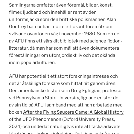
Samlingarna omfattar även föremål, bilder, konst,
filmer, ljudband och innehåller rent av den
uniformsjacka som den brittiske polismannen Alan
Godfrey bar när han mötte ett okänt föremål som
svävade ovanför en väg i november 1980. Som en del
av AFU finns ett särskilt bibliotek med science fiction-
litteratur, då man har som mål att även dokumentera
föreställningar om utomjordiskt liv och det okända
inom populärkulturen.
AFU har potentiellt ett stort forskningsintresse och
det är åtskilliga forskare som hittat hit genom åren.
Den amerikanske historikern Greg Eghigian, professor
vid Pennsylvania State University, ägnade en stor del
av sin tid på AFU i samband med att han arbetade med
boken
After the Flying Saucers Came: A Global History
of the UFO Phenomenon
(Oxford University Press,
2024) och underlät naturligtvis inte att tacka arkivets
företrädare i bokens inledning. Det finns också en del