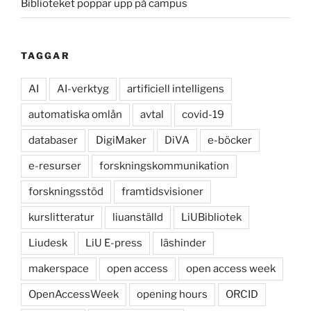
Biblioteket poppar upp på campus
TAGGAR
AI
AI-verktyg
artificiell intelligens
automatiska omlån
avtal
covid-19
databaser
DigiMaker
DiVA
e-böcker
e-resurser
forskningskommunikation
forskningsstöd
framtidsvisioner
kurslitteratur
liuanställd
LiUBibliotek
Liudesk
LiU E-press
läshinder
makerspace
open access
open access week
OpenAccessWeek
opening hours
ORCID