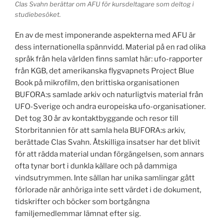
Clas Svahn berättar om AFU för kursdeltagare som deltog i
studiebesöket.
En av de mest imponerande aspekterna med AFU är
dess internationella spännvidd. Material på en rad olika
språk från hela världen finns samlat här: ufo-rapporter
från KGB, det amerikanska flygvapnets Project Blue
Book på mikrofilm, den brittiska organisationen
BUFORA:s samlade arkiv och naturligtvis material från
UFO-Sverige och andra europeiska ufo-organisationer.
Det tog 30 år av kontaktbyggande och resor till
Storbritannien för att samla hela BUFORA:s arkiv,
berättade Clas Svahn. Åtskilliga insatser har det blivit
för att rädda material undan förgängelsen, som annars
ofta tynar bort i dunkla källare och på dammiga
vindsutrymmen. Inte sällan har unika samlingar gått
förlorade när anhöriga inte sett värdet i de dokument,
tidskrifter och böcker som bortgångna
familjemedlemmar lämnat efter sig.