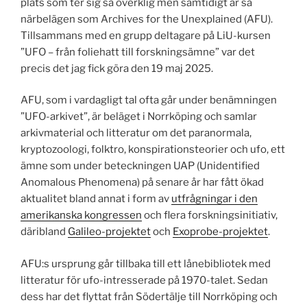
plats som ter sig så overklig men samtidigt är så
närbelägen som Archives for the Unexplained (AFU).
Tillsammans med en grupp deltagare på LiU-kursen
”UFO – från foliehatt till forskningsämne” var det
precis det jag fick göra den 19 maj 2025.
AFU, som i vardagligt tal ofta går under benämningen
”UFO-arkivet”, är beläget i Norrköping och samlar
arkivmaterial och litteratur om det paranormala,
kryptozoologi, folktro, konspirationsteorier och ufo, ett
ämne som under beteckningen UAP (Unidentified
Anomalous Phenomena) på senare år har fått ökad
aktualitet bland annat i form av
utfrågningar i den
amerikanska kongressen
och flera forskningsinitiativ,
däribland
Galileo-projektet
och
Exoprobe-projektet
.
AFU:s ursprung går tillbaka till ett lånebibliotek med
litteratur för ufo-intresserade på 1970-talet. Sedan
dess har det flyttat från Södertälje till Norrköping och