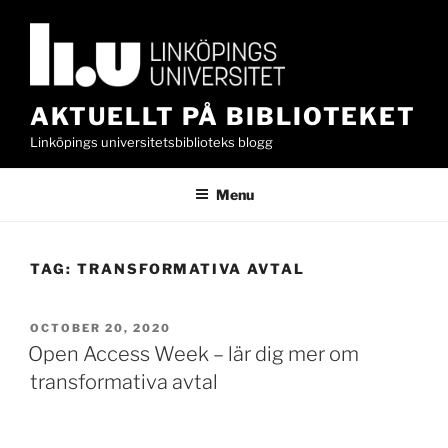
Skip
to
content
AKTUELLT PÅ BIBLIOTEKET
Linköpings universitetsbiblioteks blogg
Menu
TAG:
TRANSFORMATIVA AVTAL
POSTED
OCTOBER 20, 2020
ON
Open Access Week – lär dig mer om
transformativa avtal