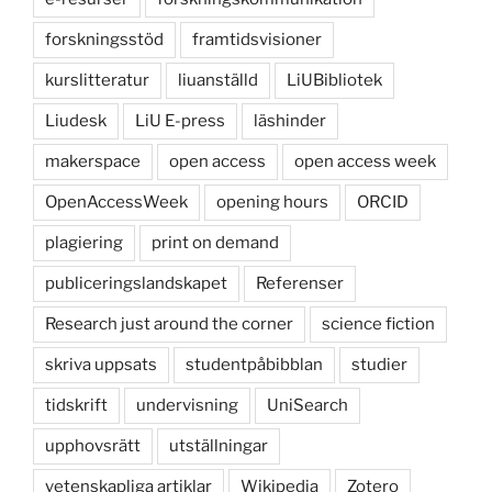
forskningsstöd
framtidsvisioner
kurslitteratur
liuanställd
LiUBibliotek
Liudesk
LiU E-press
läshinder
makerspace
open access
open access week
OpenAccessWeek
opening hours
ORCID
plagiering
print on demand
publiceringslandskapet
Referenser
Research just around the corner
science fiction
skriva uppsats
studentpåbibblan
studier
tidskrift
undervisning
UniSearch
upphovsrätt
utställningar
vetenskapliga artiklar
Wikipedia
Zotero