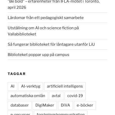
”Be bold” – erfarenheter från IFLA-mötet i Toronto,
april 2026
Lärdomar från ett pedagogiskt samarbete
Utställning om AI och science fiction på
Vallabiblioteket
Så fungerar biblioteket för låntagare utanför LiU
Biblioteket poppar upp på campus
TAGGAR
AI
AI-verktyg
artificiell intelligens
automatiska omlån
avtal
covid-19
databaser
DigiMaker
DiVA
e-böcker
e-resurser
forskningskommunikation