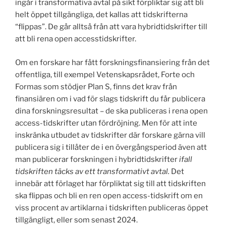
ingår i transformativa avtal på sikt förpliktar sig att bli
helt öppet tillgängliga, det kallas att tidskrifterna
“flippas”. De går alltså från att vara hybridtidskrifter till
att bli rena open accesstidskrifter.
Om en forskare har fått forskningsfinansiering från det
offentliga, till exempel Vetenskapsrådet, Forte och
Formas som stödjer Plan S, finns det krav från
finansiären om i vad för slags tidskrift du får publicera
dina forskningsresultat – de ska publiceras i rena open
access-tidskrifter utan fördröjning. Men för att inte
inskränka utbudet av tidskrifter där forskare gärna vill
publicera sig i tillåter de i en övergångsperiod även att
man publicerar forskningen i hybridtidskrifter
ifall
tidskriften täcks av ett transformativt avtal.
Det
innebär att förlaget har förpliktat sig till att tidskriften
ska flippas och bli en ren open access-tidskrift om en
viss procent av artiklarna i tidskriften publiceras öppet
tillgängligt, eller som senast 2024.