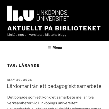
Skip
to
content
AKTUELLT PÅ BIBLIOTEKET
Linköpings universitetsbiblioteks blogg
Menu
TAG:
LÄRANDE
POSTED
MAY 29, 2026
ON
Lärdomar från ett pedagogiskt samarbete
Det började som ett konkret samarbete mellan två
verksamheter vid Linköpings universitet:
universitetsbiblioteket och sjuksköterskeprogrammet.