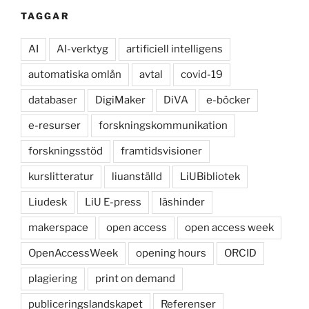
TAGGAR
AI
AI-verktyg
artificiell intelligens
automatiska omlån
avtal
covid-19
databaser
DigiMaker
DiVA
e-böcker
e-resurser
forskningskommunikation
forskningsstöd
framtidsvisioner
kurslitteratur
liuanställd
LiUBibliotek
Liudesk
LiU E-press
läshinder
makerspace
open access
open access week
OpenAccessWeek
opening hours
ORCID
plagiering
print on demand
publiceringslandskapet
Referenser