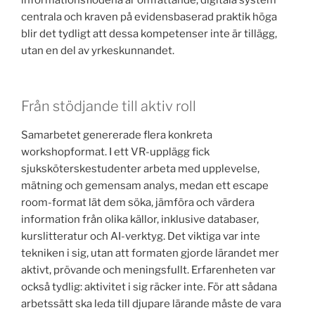
informationsflödena är omfattande, digitala system
centrala och kraven på evidensbaserad praktik höga
blir det tydligt att dessa kompetenser inte är tillägg,
utan en del av yrkeskunnandet.
Från stödjande till aktiv roll
Samarbetet genererade flera konkreta
workshopformat. I ett VR-upplägg fick
sjuksköterskestudenter arbeta med upplevelse,
mätning och gemensam analys, medan ett escape
room-format lät dem söka, jämföra och värdera
information från olika källor, inklusive databaser,
kurslitteratur och AI-verktyg. Det viktiga var inte
tekniken i sig, utan att formaten gjorde lärandet mer
aktivt, prövande och meningsfullt. Erfarenheten var
också tydlig: aktivitet i sig räcker inte. För att sådana
arbetssätt ska leda till djupare lärande måste de vara