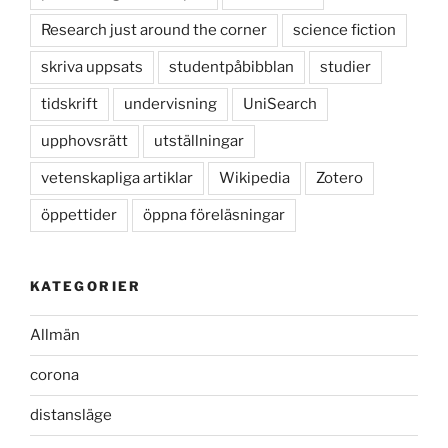
Research just around the corner
science fiction
skriva uppsats
studentpåbibblan
studier
tidskrift
undervisning
UniSearch
upphovsrätt
utställningar
vetenskapliga artiklar
Wikipedia
Zotero
öppettider
öppna föreläsningar
KATEGORIER
Allmän
corona
distansläge