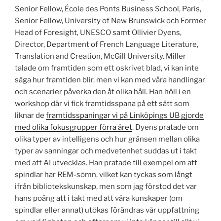
Senior Fellow, École des Ponts Business School, Paris,
Senior Fellow, University of New Brunswick och Former
Head of Foresight, UNESCO samt Ollivier Dyens,
Director, Department of French Language Literature,
Translation and Creation, McGill University. Miller
talade om framtiden som ett oskrivet blad, vi kan inte
säga hur framtiden blir, men vi kan med våra handlingar
och scenarier påverka den åt olika håll. Han höll i en
workshop där vi fick framtidsspana på ett sätt som
liknar de
framtidsspaningar vi på Linköpings UB gjorde
med olika fokusgrupper förra året
. Dyens pratade om
olika typer av intelligens och hur gränsen mellan olika
typer av sanningar och medvetenhet suddas ut i takt
med att AI utvecklas. Han pratade till exempel om att
spindlar har REM-sömn, vilket kan tyckas som långt
ifrån bibliotekskunskap, men som jag förstod det var
hans poäng att i takt med att våra kunskaper (om
spindlar eller annat) utökas förändras vår uppfattning