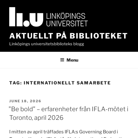
Skip
to
content
AKTUELLT PÅ BIBLIOTEKET
Linköpings universitetsbiblioteks blogg
Menu
TAG:
INTERNATIONELLT SAMARBETE
POSTED
JUNE 18, 2026
ON
”Be bold” – erfarenheter från IFLA-mötet i
Toronto, april 2026
I mitten av april träffades IFLA:s Governing Board i