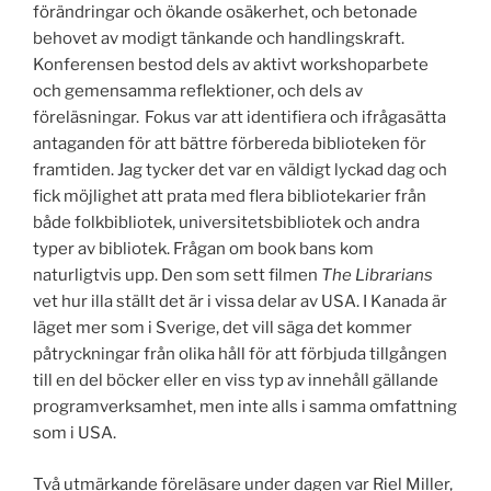
förändringar och ökande osäkerhet, och betonade
behovet av modigt tänkande och handlingskraft.
Konferensen bestod dels av aktivt workshoparbete
och gemensamma reflektioner, och dels av
föreläsningar. Fokus var att identifiera och ifrågasätta
antaganden för att bättre förbereda biblioteken för
framtiden. Jag tycker det var en väldigt lyckad dag och
fick möjlighet att prata med flera bibliotekarier från
både folkbibliotek, universitetsbibliotek och andra
typer av bibliotek. Frågan om book bans kom
naturligtvis upp. Den som sett filmen
The Librarians
vet hur illa ställt det är i vissa delar av USA. I Kanada är
läget mer som i Sverige, det vill säga det kommer
påtryckningar från olika håll för att förbjuda tillgången
till en del böcker eller en viss typ av innehåll gällande
programverksamhet, men inte alls i samma omfattning
som i USA.
Två utmärkande föreläsare under dagen var Riel Miller,