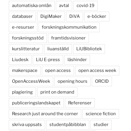
automatiska omlån
avtal
covid-19
databaser
DigiMaker
DiVA
e-böcker
e-resurser
forskningskommunikation
forskningsstöd
framtidsvisioner
kurslitteratur
liuanställd
LiUBibliotek
Liudesk
LiU E-press
läshinder
makerspace
open access
open access week
OpenAccessWeek
opening hours
ORCID
plagiering
print on demand
publiceringslandskapet
Referenser
Research just around the corner
science fiction
skriva uppsats
studentpåbibblan
studier