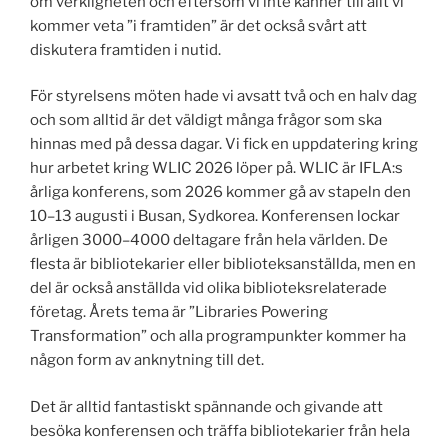
om verkligheten och eftersom vi inte känner till allt vi
kommer veta ”i framtiden” är det också svårt att
diskutera framtiden i nutid.
För styrelsens möten hade vi avsatt två och en halv dag
och som alltid är det väldigt många frågor som ska
hinnas med på dessa dagar. Vi fick en uppdatering kring
hur arbetet kring WLIC 2026 löper på. WLIC är IFLA:s
årliga konferens, som 2026 kommer gå av stapeln den
10–13 augusti i Busan, Sydkorea. Konferensen lockar
årligen 3000–4000 deltagare från hela världen. De
flesta är bibliotekarier eller biblioteksanställda, men en
del är också anställda vid olika biblioteksrelaterade
företag. Årets tema är ”Libraries Powering
Transformation” och alla programpunkter kommer ha
någon form av anknytning till det.
Det är alltid fantastiskt spännande och givande att
besöka konferensen och träffa bibliotekarier från hela