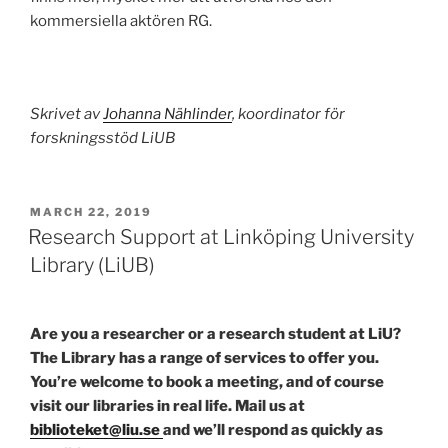
kommersiella aktören RG.
Skrivet av
Johanna Nählinder
, koordinator för
forskningsstöd LiUB
POSTED
MARCH 22, 2019
ON
Research Support at Linköping University
Library (LiUB)
Are you a researcher or a research student at LiU?
The Library has a range of services to offer you.
You’re welcome to book a meeting, and of course
visit our libraries in real life. Mail us at
biblioteket@liu.se
and we’ll respond as quickly as