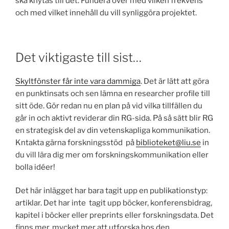
ska knytas till det. Fundera över med vilken frekvens
och med vilket innehåll du vill synliggöra projektet.
Det viktigaste till sist…
Skyltfönster får inte vara dammiga
. Det är lätt att göra
en punktinsats och sen lämna en researcher profile till
sitt öde. Gör redan nu en plan på vid vilka tillfällen du
går in och aktivt reviderar din RG-sida. På så sätt blir RG
en strategisk del av din vetenskapliga kommunikation.
Kntakta gärna forskningsstöd på
biblioteket@liu.se
in
du vill lära dig mer om forskningskommunikation eller
bolla idéer!
Det här inlägget har bara tagit upp en publikationstyp:
artiklar. Det har inte tagit upp böcker, konferensbidrag,
kapitel i böcker eller preprints eller forskningsdata. Det
finns mer, mycket mer att utforska hos den