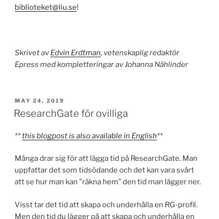
biblioteket@liu.se
!
Skrivet av
Edvin Erdtman
, vetenskaplig redaktör
Epress med kompletteringar av Johanna Nählinder
POSTED
MAY 24, 2019
ON
ResearchGate för ovilliga
**
this blogpost is also available in English
**
Många drar sig för att lägga tid på ResearchGate. Man
uppfattar det som tidsödande och det kan vara svårt
att se hur man kan ”räkna hem” den tid man lägger ner.
Visst tar det tid att skapa och underhålla en RG-profil.
Men den tid du lägger på att skapa och underhålla en