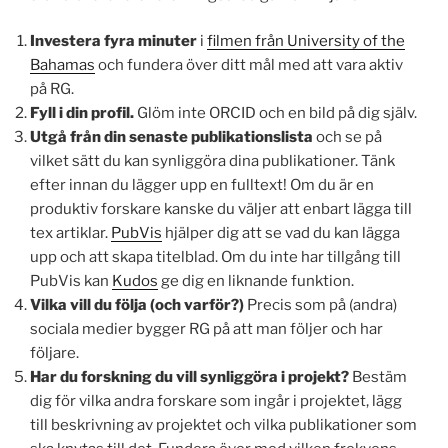
Investera fyra minuter
i
filmen från University of the
Bahamas
och fundera över ditt mål med att vara aktiv
på RG.
Fyll i din profil.
Glöm inte ORCID och en bild på dig själv.
Utgå från din senaste publikationslista
och se på
vilket sätt du kan synliggöra dina publikationer. Tänk
efter innan du lägger upp en fulltext! Om du är en
produktiv forskare kanske du väljer att enbart lägga till
tex artiklar.
PubVis
hjälper dig att se vad du kan lägga
upp och att skapa titelblad. Om du inte har tillgång till
PubVis kan
Kudos
ge dig en liknande funktion.
Vilka vill du följa (och varför?)
Precis som på (andra)
sociala medier bygger RG på att man följer och har
följare.
Har du forskning du vill synliggöra i projekt?
Bestäm
dig för vilka andra forskare som ingår i projektet, lägg
till beskrivning av projektet och vilka publikationer som