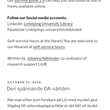
Our
survival guide 2.0
can help you find material that is
freely available online.
Follow our Social media accounts
:
LinkedIn:
Linköping University Library
Facebook: Linköpings universitetsbibliotek
Self-service hours at the library! You are welcome to
our libraries at
self-service hours
.
Written by
Johanna Nählinder
, co-ordinator of
research support LiUB
POSTED
OCTOBER 31, 2018
ON
Den spännande OA-världen
När man sitter som forskare på LiU med mycket god
tillgång till vetenskapliga artiklar är det lätt att ta det