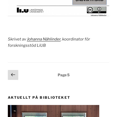
Skrivet av
Johanna Nählinder
, koordinator för
forskningsstöd LiUB
Posts
Previous
Page
5
page
pagination
AKTUELLT PÅ BIBLIOTEKET