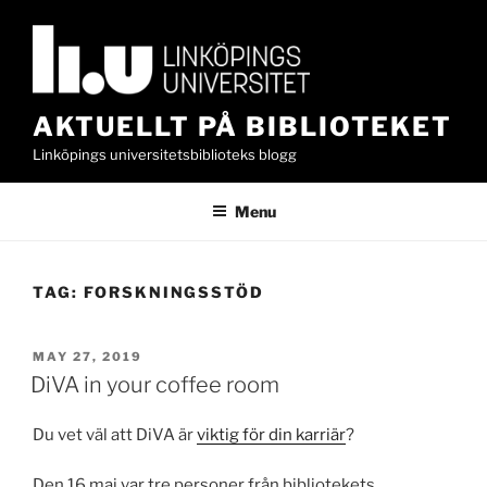
Skip
to
content
AKTUELLT PÅ BIBLIOTEKET
Linköpings universitetsbiblioteks blogg
Menu
TAG:
FORSKNINGSSTÖD
POSTED
MAY 27, 2019
ON
DiVA in your coffee room
Du vet väl att DiVA är
viktig för din karriär
?
Den 16 maj var tre personer från bibliotekets