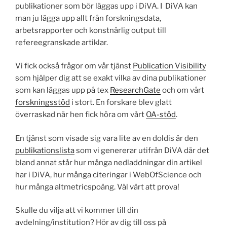
publikationer som bör läggas upp i DiVA. I DiVA kan
man ju lägga upp allt från forskningsdata,
arbetsrapporter och konstnärlig output till
refereegranskade artiklar.
Vi fick också frågor om vår tjänst
Publication Visibility
som hjälper dig att se exakt vilka av dina publikationer
som kan läggas upp på tex
ResearchGate
och om vårt
forskningsstöd
i stort. En forskare blev glatt
överraskad när hen fick höra om vårt
OA-stöd
.
En tjänst som visade sig vara lite av en doldis är den
publikationslista
som vi genererar utifrån DiVA där det
bland annat står hur många nedladdningar din artikel
har i DiVA, hur många citeringar i WebOfScience och
hur många altmetricspoäng. Väl värt att prova!
Skulle du vilja att vi kommer till din
avdelning/institution? Hör av dig till oss på