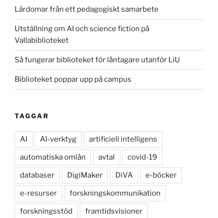
Lärdomar från ett pedagogiskt samarbete
Utställning om AI och science fiction på
Vallabiblioteket
Så fungerar biblioteket för låntagare utanför LiU
Biblioteket poppar upp på campus
TAGGAR
AI
AI-verktyg
artificiell intelligens
automatiska omlån
avtal
covid-19
databaser
DigiMaker
DiVA
e-böcker
e-resurser
forskningskommunikation
forskningsstöd
framtidsvisioner