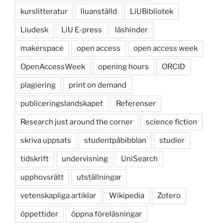
kurslitteratur
liuanställd
LiUBibliotek
Liudesk
LiU E-press
läshinder
makerspace
open access
open access week
OpenAccessWeek
opening hours
ORCID
plagiering
print on demand
publiceringslandskapet
Referenser
Research just around the corner
science fiction
skriva uppsats
studentpåbibblan
studier
tidskrift
undervisning
UniSearch
upphovsrätt
utställningar
vetenskapliga artiklar
Wikipedia
Zotero
öppettider
öppna föreläsningar